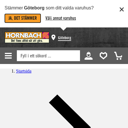
Stämmer
Göteborg
som ditt valda varuhus?
JA, DET STÄMMER
Välj annat varuhus
Göteborg
Startsida