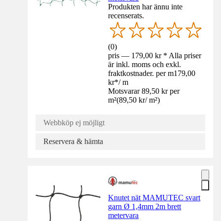
Produkten har ännu inte
recenserats.
(
0
)
pris — 179,00 kr * Alla priser
är inkl. moms och exkl.
fraktkostnader. per m
179,00
kr
*
/
m
Motsvarar 89,50 kr per
m²
(
89,50 kr
/
m²
)
Webbköp ej möjligt
Reservera & hämta
Knutet nät MAMUTEC svart
garn Ø 1,4mm 2m brett
metervara