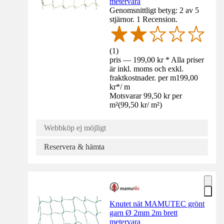
metervara
Genomsnittligt betyg: 2 av 5
stjärnor. 1 Recension.
(
1
)
pris — 199,00 kr * Alla priser
är inkl. moms och exkl.
fraktkostnader. per m
199,00
kr
*
/
m
Motsvarar 99,50 kr per
m²
(
99,50 kr
/
m²
)
Webbköp ej möjligt
Reservera & hämta
Knutet nät MAMUTEC grönt
garn Ø 2mm 2m brett
metervara