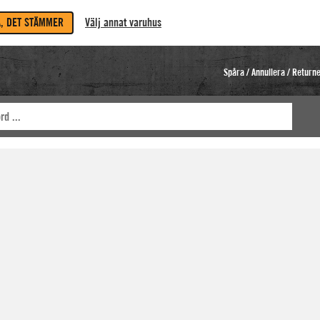
A, DET STÄMMER
Välj annat varuhus
Spåra / Annullera / Return