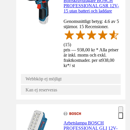
Borrskruvdragare BOSCH
PROFESSIONAL GSR 12V-
15 utan batteri och laddare
Genomsnittligt betyg: 4.6 av 5
stjärnor. 15 Recensioner.
(
15
)
pris — 938,00 kr * Alla priser
är inkl. moms och exkl.
fraktkostnader. per st
938,00
kr
*
/
st
Webbköp ej möjligt
Kan ej reserveras
Arbetslampa BOSCH
PROFESSIONAL GLI 12V-