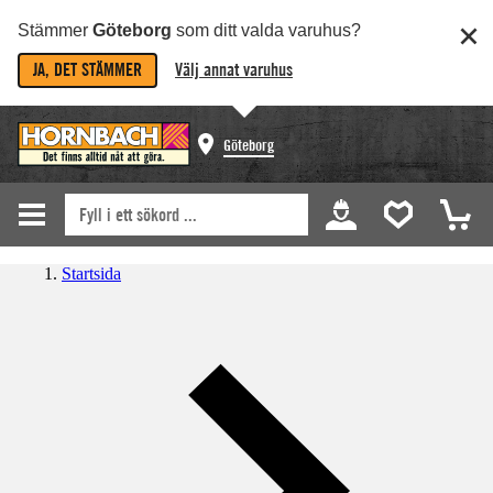
Stämmer
Göteborg
som ditt valda varuhus?
JA, DET STÄMMER
Välj annat varuhus
Göteborg
Startsida