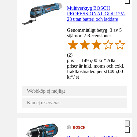
Multiverktyg BOSCH
PROFESSIONAL GOP 12V-
28 utan batteri och laddare
Genomsnittligt betyg: 3 av 5
stjärnor. 2 Recensioner.
(
2
)
pris — 1495,00 kr * Alla
priser är inkl. moms och exkl.
fraktkostnader. per st
1495,00
kr
*
/
st
Webbköp ej möjligt
Kan ej reserveras