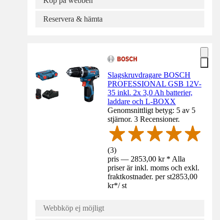
Köp på webben
Reservera & hämta
Slagskruvdragare BOSCH
PROFESSIONAL GSB 12V-
35 inkl. 2x 3,0 Ah batterier,
laddare och L-BOXX
Genomsnittligt betyg: 5 av 5
stjärnor. 3 Recensioner.
(
3
)
pris — 2853,00 kr * Alla
priser är inkl. moms och exkl.
fraktkostnader. per st
2853,00
kr
*
/
st
Webbköp ej möjligt