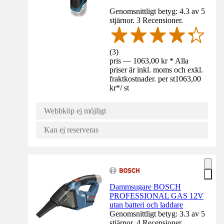
Genomsnittligt betyg: 4.3 av 5
stjärnor. 3 Recensioner.
(
3
)
pris — 1063,00 kr * Alla
priser är inkl. moms och exkl.
fraktkostnader. per st
1063,00
kr
*
/
st
Webbköp ej möjligt
Kan ej reserveras
Dammsugare BOSCH
PROFESSIONAL GAS 12V
utan batteri och laddare
Genomsnittligt betyg: 3.3 av 5
stjärnor. 4 Recensioner.