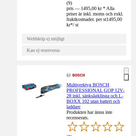
(
9
)
pris — 1495,00 kr * Alla
priser är inkl. moms och exkl.
fraktkostnader. per st
1495,00
kr
*
/
st
Webbköp ej möjligt
Kan ej reserveras
Multiverktyg BOSCH
PROFESSIONAL GOP 12V-
28 inkl. sänksågklinga och L-
BOXX 102 utan batteri och
laddare
Produkten har ännu inte
recenserats.