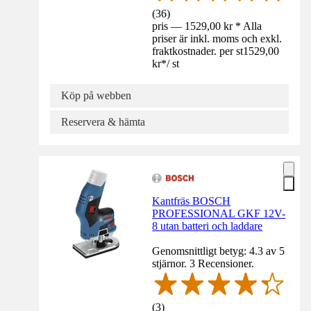
(
36
)
pris — 1529,00 kr * Alla
priser är inkl. moms och exkl.
fraktkostnader. per st
1529,00
kr
*
/
st
Köp på webben
Reservera & hämta
Kantfräs BOSCH
PROFESSIONAL GKF 12V-
8 utan batteri och laddare
Genomsnittligt betyg: 4.3 av 5
stjärnor. 3 Recensioner.
(
3
)