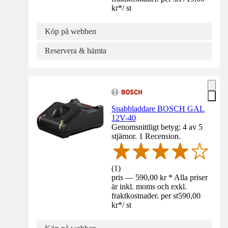
kr
*
/
st
Köp på webben
Reservera & hämta
Snabbladdare BOSCH GAL
12V-40
Genomsnittligt betyg: 4 av 5
stjärnor. 1 Recension.
(
1
)
pris — 590,00 kr * Alla priser
är inkl. moms och exkl.
fraktkostnader. per st
590,00
kr
*
/
st