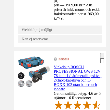
(
0
)
pris — 1969,00 kr * Alla
priser är inkl. moms och exkl.
fraktkostnader. per st
1969,00
kr
*
/
st
Webbköp ej möjligt
Kan ej reserveras
Vinkelslip BOSCH
PROFESSIONAL GWS 12V-
76 inkl. 1xhårdmetallkapskiva,
2xInox-kapskiva och L-
BOXX 102 utan batteri och
laddare
Genomsnittligt betyg: 4.6 av 5
stjärnor. 16 Recensioner.