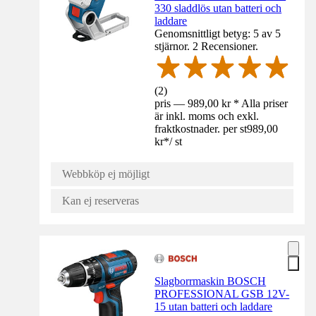
330 sladdlös utan batteri och
laddare
Genomsnittligt betyg: 5 av 5
stjärnor. 2 Recensioner.
(
2
)
pris — 989,00 kr * Alla priser
är inkl. moms och exkl.
fraktkostnader. per st
989,00
kr
*
/
st
Webbköp ej möjligt
Kan ej reserveras
Slagborrmaskin BOSCH
PROFESSIONAL GSB 12V-
15 utan batteri och laddare