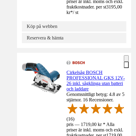
priser är inkl. moms och exkl.
fraktkostnader. per st
3195,00
kr
*
/
st
Köp på webben
Reservera & hämta
Cirkelsåg BOSCH
PROFESSIONAL GKS 12V-
26 inkl. sågklinga utan batteri
och laddare
Genomsnittligt betyg: 4.8 av 5
stjärnor. 16 Recensioner.
(
16
)
pris — 1719,00 kr * Alla
priser är inkl. moms och exkl.
fraktkostnader. per st
1719,00