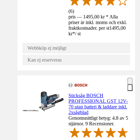
(
6
)
pris — 1495,00 kr * Alla
priser är inkl. moms och exkl.
fraktkostnader. per st
1495,00
kr
*
/
st
Webbköp ej möjligt
Kan ej reserveras
Sticksåg BOSCH
PROFESSIONAL GST 12V-
70 utan batteri & laddare inkl.
2xsågblad
Genomsnittligt betyg: 4.8 av 5
stjärnor. 9 Recensioner.