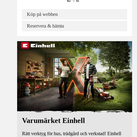
kr
*
/
st
Köp på webben
Reservera & hämta
Varumärke
Varumärket Einhell
Rätt verktyg för hus, trädgård och verkstad! Einhell