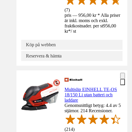
(
7
)
pris — 956,00 kr * Alla priser
är inkl. moms och exkl.
fraktkostnader. per st
956,00
kr
*
/
st
Köp på webben
Reservera & hämta
Multislip EINHELL TE-OS
18/150 Li utan batteri och
laddare
Genomsnittligt betyg: 4.4 av 5
stjärnor. 214 Recensioner.
(
214
)