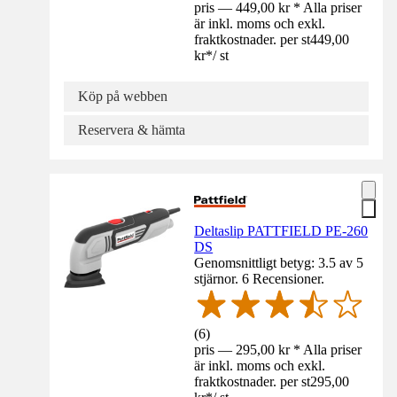
pris — 449,00 kr * Alla priser
är inkl. moms och exkl.
fraktkostnader. per st
449,00
kr
*
/
st
Köp på webben
Reservera & hämta
Deltaslip PATTFIELD PE-260
DS
Genomsnittligt betyg: 3.5 av 5
stjärnor. 6 Recensioner.
(
6
)
pris — 295,00 kr * Alla priser
är inkl. moms och exkl.
fraktkostnader. per st
295,00