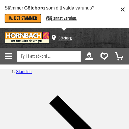
Stämmer
Göteborg
som ditt valda varuhus?
JA, DET STÄMMER
Välj annat varuhus
Göteborg
Startsida