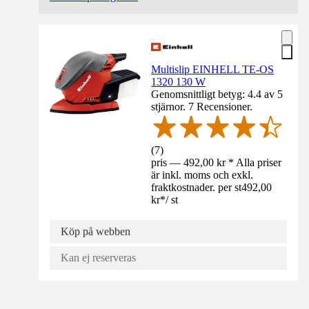
Multislip EINHELL TE-OS
1320 130 W
Genomsnittligt betyg: 4.4 av 5
stjärnor. 7 Recensioner.
(
7
)
pris — 492,00 kr * Alla priser
är inkl. moms och exkl.
fraktkostnader. per st
492,00
kr
*
/
st
Köp på webben
Kan ej reserveras