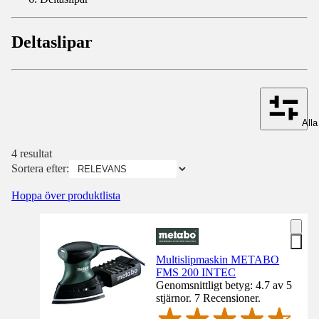
Deltaslipar
Alla 
4 resultat
Sortera efter:
Hoppa över produktlista
Multislipmaskin METABO
FMS 200 INTEC
Genomsnittligt betyg: 4.7 av 5
stjärnor. 7 Recensioner.