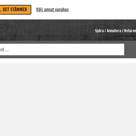
A, DET STÄMMER
Välj annat varuhus
Spåra / Annullera / Return