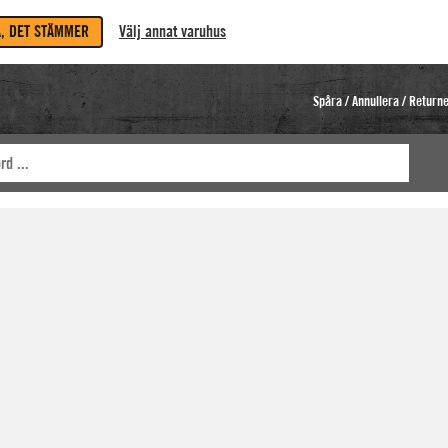
A, DET STÄMMER
Välj annat varuhus
Spåra / Annullera / Return