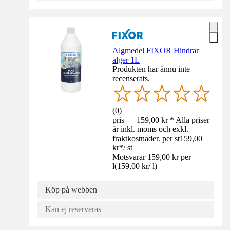
Algmedel FIXOR Hindrar
alger 1L
Produkten har ännu inte
recenserats.
(
0
)
pris — 159,00 kr * Alla priser
är inkl. moms och exkl.
fraktkostnader. per st
159,00
kr
*
/
st
Motsvarar 159,00 kr per
l
(
159,00 kr
/
l
)
Köp på webben
Kan ej reserveras