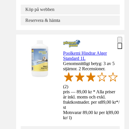
Köp på webben
Reservera & hämta
Poolkemi Hindrar Alger
Standard 1L
Genomsnittligt betyg: 3 av 5
stjärnor. 2 Recensioner.
(
2
)
pris — 89,00 kr * Alla priser
är inkl. moms och exkl.
fraktkostnader. per st
89,00 kr
*
/
st
Motsvarar 89,00 kr per l
(
89,00
kr
/
l
)