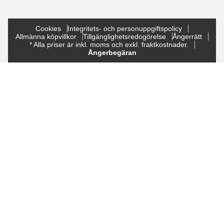
Cookies
Integritets- och personuppgiftspolicy
Allmänna köpvillkor
Tillgänglighetsredogörelse
Ångerrätt
* Alla priser är inkl. moms och exkl. fraktkostnader.
Ångerbegäran