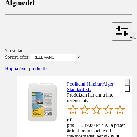
Algmedel
Alla 
5 resultat
Sortera efter:
Hoppa över produktlista
Poolkemi Hindrar Alger
Standard 3L
Produkten har ännu inte
recenserats.
(
0
)
pris — 239,00 kr * Alla priser
är inkl. moms och exkl.
fraktkostnader. per st
239,00