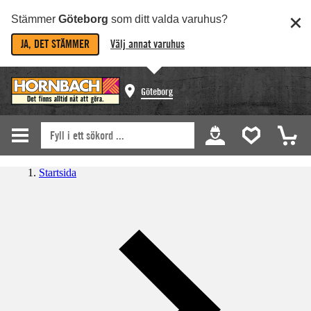
Stämmer
Göteborg
som ditt valda varuhus?
JA, DET STÄMMER
Välj annat varuhus
Göteborg
Startsida