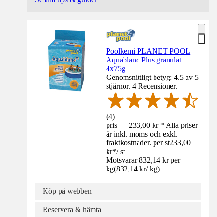
Poolkemi PLANET POOL
Aquablanc Plus granulat
4x75g
Genomsnittligt betyg: 4.5 av 5
stjärnor. 4 Recensioner.
(
4
)
pris — 233,00 kr * Alla priser
är inkl. moms och exkl.
fraktkostnader. per st
233,00
kr
*
/
st
Motsvarar 832,14 kr per
kg
(
832,14 kr
/
kg
)
Köp på webben
Reservera & hämta