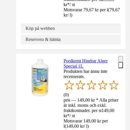
kr
*
/
st
Motsvarar 79,67 kr per l
(
79,67
kr
/
l
)
Köp på webben
Reservera & hämta
Poolkemi Hindrar Alger
Special 1L
Produkten har ännu inte
recenserats.
(
0
)
pris — 149,00 kr * Alla priser
är inkl. moms och exkl.
fraktkostnader. per st
149,00
kr
*
/
st
Motsvarar 149,00 kr per
l
(
149,00 kr
/
l
)