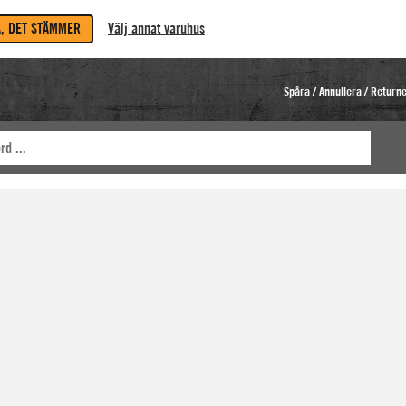
A, DET STÄMMER
Välj annat varuhus
Spåra / Annullera / Return