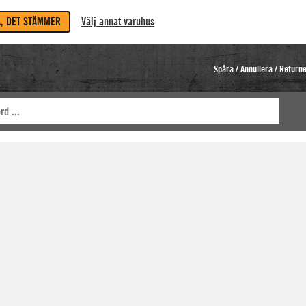
A, DET STÄMMER
Välj annat varuhus
Spåra / Annullera / Return