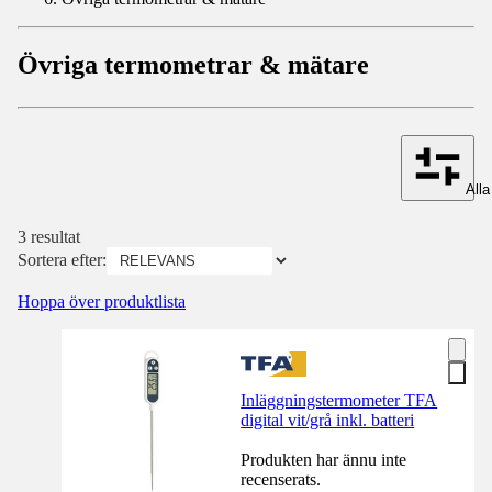
Övriga termometrar & mätare
Alla 
3 resultat
Sortera efter:
Hoppa över produktlista
Inläggningstermometer TFA
digital vit/grå inkl. batteri
Produkten har ännu inte
recenserats.