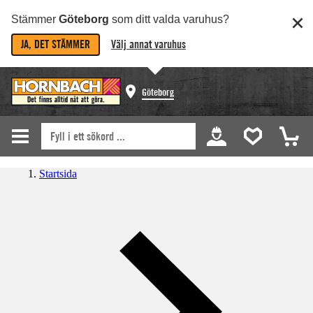
Stämmer
Göteborg
som ditt valda varuhus?
JA, DET STÄMMER
Välj annat varuhus
Göteborg
Startsida