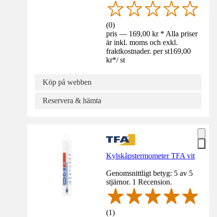
(
0
)
pris — 169,00 kr * Alla priser
är inkl. moms och exkl.
fraktkostnader. per st
169,00
kr
*
/
st
Köp på webben
Reservera & hämta
Kylskåpstermometer TFA vit
Genomsnittligt betyg: 5 av 5
stjärnor. 1 Recension.
(
1
)