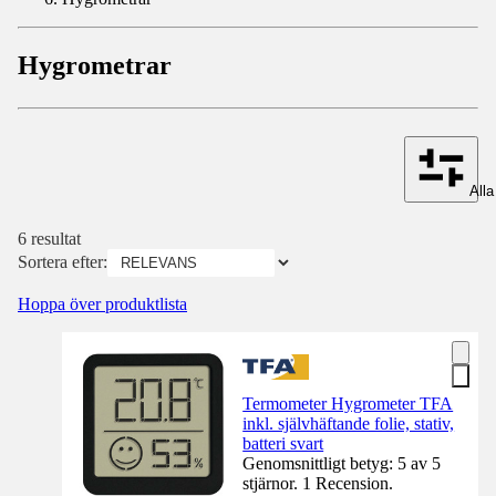
Hygrometrar
Alla 
6 resultat
Sortera efter:
Hoppa över produktlista
Termometer Hygrometer TFA
inkl. självhäftande folie, stativ,
batteri svart
Genomsnittligt betyg: 5 av 5
stjärnor. 1 Recension.