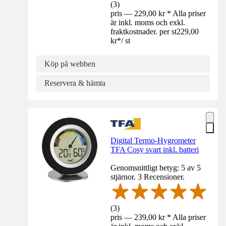
(
3
)
pris — 229,00 kr * Alla priser
är inkl. moms och exkl.
fraktkostnader. per st
229,00
kr
*
/
st
Köp på webben
Reservera & hämta
Digital Termo-Hygrometer
TFA Cosy svart inkl. batteri
Genomsnittligt betyg: 5 av 5
stjärnor. 3 Recensioner.
(
3
)
pris — 239,00 kr * Alla priser