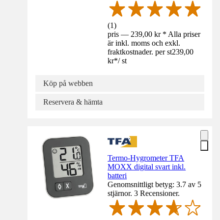
(
1
)
pris — 239,00 kr * Alla priser
är inkl. moms och exkl.
fraktkostnader. per st
239,00
kr
*
/
st
Köp på webben
Reservera & hämta
Termo-Hygrometer TFA
MOXX digital svart inkl.
batteri
Genomsnittligt betyg: 3.7 av 5
stjärnor. 3 Recensioner.