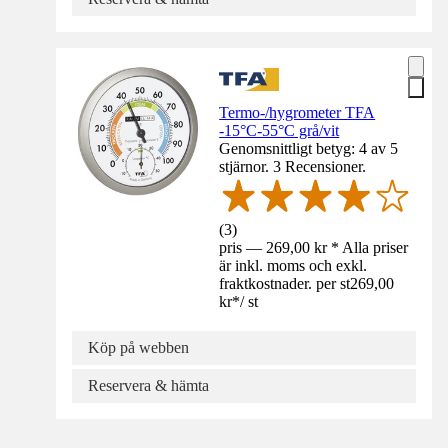
Termo-/hygrometer TFA
-15°C-55°C grå/vit
Genomsnittligt betyg: 4 av 5
stjärnor. 3 Recensioner.
(
3
)
pris — 269,00 kr * Alla priser
är inkl. moms och exkl.
fraktkostnader. per st
269,00
kr
*
/
st
Köp på webben
Reservera & hämta