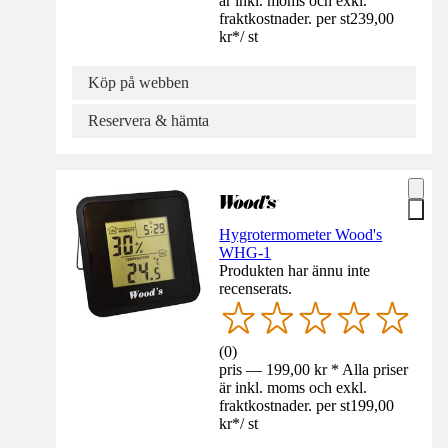
är inkl. moms och exkl.
fraktkostnader. per st
239,00
kr
*
/
st
Köp på webben
Reservera & hämta
Hygrotermometer Wood's
WHG-1
Produkten har ännu inte
recenserats.
(
0
)
pris — 199,00 kr * Alla priser
är inkl. moms och exkl.
fraktkostnader. per st
199,00
kr
*
/
st