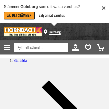
Stämmer
Göteborg
som ditt valda varuhus?
JA, DET STÄMMER
Välj annat varuhus
Göteborg
Startsida