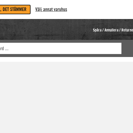
A, DET STÄMMER
Välj annat varuhus
Spåra / Annullera / Return