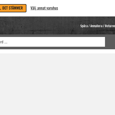
A, DET STÄMMER
Välj annat varuhus
Spåra / Annullera / Return