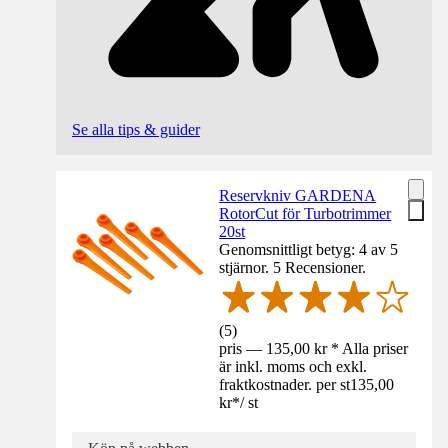
Se alla tips & guider
Reservkniv GARDENA
RotorCut för Turbotrimmer
20st
Genomsnittligt betyg: 4 av 5
stjärnor. 5 Recensioner.
(
5
)
pris — 135,00 kr * Alla priser
är inkl. moms och exkl.
fraktkostnader. per st
135,00
kr
*
/
st