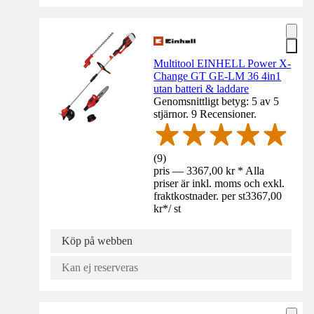
Multitool EINHELL Power X-
Change GT GE-LM 36 4in1
utan batteri & laddare
Genomsnittligt betyg: 5 av 5
stjärnor. 9 Recensioner.
(
9
)
pris — 3367,00 kr * Alla
priser är inkl. moms och exkl.
fraktkostnader. per st
3367,00
kr
*
/
st
Köp på webben
Kan ej reserveras