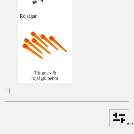
Röjsågar
Trimmer- &
röjsågtillbehör
Alla 