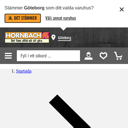
Stämmer
Göteborg
som ditt valda varuhus?
JA, DET STÄMMER
Välj annat varuhus
Göteborg
Startsida