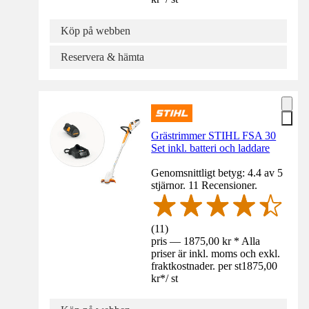
Köp på webben
Reservera & hämta
Grästrimmer STIHL FSA 30
Set inkl. batteri och laddare
Genomsnittligt betyg: 4.4 av 5
stjärnor. 11 Recensioner.
(
11
)
pris — 1875,00 kr * Alla
priser är inkl. moms och exkl.
fraktkostnader. per st
1875,00
kr
*
/
st