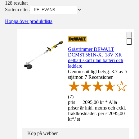
128 resultat
Sortera efter:
Hoppa över produktlista
Grästrimmer DEWALT
DCMST561N-XJ 18V XR
delbart skaft utan batteri och
laddare
Genomsnittligt betyg: 3.7 av 5
stjärnor. 7 Recensioner.
(
7
)
pris — 2095,00 kr * Alla
priser är inkl. moms och exkl.
fraktkostnader. per st
2095,00
kr
*
/
st
Köp på webben