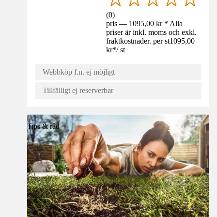
(
0
)
pris — 1095,00 kr * Alla
priser är inkl. moms och exkl.
fraktkostnader. per st
1095,00
kr
*
/
st
Webbköp f.n. ej möjligt
Tillfälligt ej reserverbar
Tips & råd