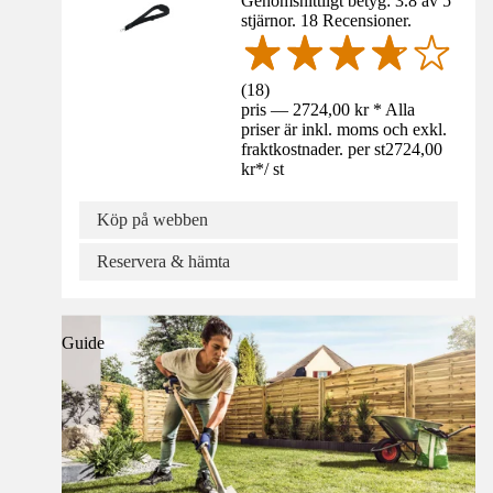
Genomsnittligt betyg: 3.8 av 5
stjärnor. 18 Recensioner.
(
18
)
pris — 2724,00 kr * Alla
priser är inkl. moms och exkl.
fraktkostnader. per st
2724,00
kr
*
/
st
Köp på webben
Reservera & hämta
Guide