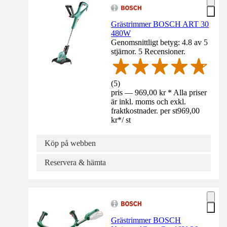
Grästrimmer BOSCH ART 30
480W
Genomsnittligt betyg: 4.8 av 5
stjärnor. 5 Recensioner.
(
5
)
pris — 969,00 kr * Alla priser
är inkl. moms och exkl.
fraktkostnader. per st
969,00
kr
*
/
st
Köp på webben
Reservera & hämta
Grästrimmer BOSCH