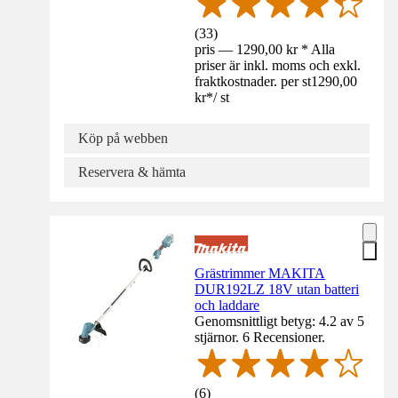
(
33
)
pris — 1290,00 kr * Alla
priser är inkl. moms och exkl.
fraktkostnader. per st
1290,00
kr
*
/
st
Köp på webben
Reservera & hämta
Grästrimmer MAKITA
DUR192LZ 18V utan batteri
och laddare
Genomsnittligt betyg: 4.2 av 5
stjärnor. 6 Recensioner.
(
6
)