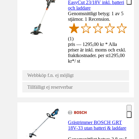
EasyCut 23/18V inkl. batteri
och laddare
Genomsnittligt betyg: 1 av 5
stjärnor. 1 Recension.
(
1
)
pris — 1295,00 kr * Alla
priser är inkl. moms och exkl.
fraktkostnader. per st
1295,00
kr
*
/
st
Webbköp f.n. ej möjligt
Tillfälligt ej reserverbar
Grästrimmer BOSCH GRT
18V-33 utan batteri & laddare