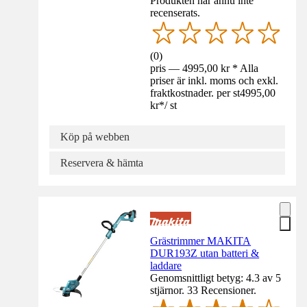
Produkten har ännu inte
recenserats.
(
0
)
pris — 4995,00 kr * Alla
priser är inkl. moms och exkl.
fraktkostnader. per st
4995,00
kr
*
/
st
Köp på webben
Reservera & hämta
Grästrimmer MAKITA
DUR193Z utan batteri &
laddare
Genomsnittligt betyg: 4.3 av 5
stjärnor. 33 Recensioner.