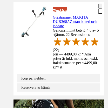
Grästrimmer MAKITA
DUR368AZ utan batteri och
laddare
Genomsnittligt betyg: 4.8 av 5
stjärnor. 22 Recensioner.
(
22
)
pris — 4499,00 kr * Alla
priser är inkl. moms och exkl.
fraktkostnader. per st
4499,00
kr
*
/
st
Köp på webben
Reservera & hämta
Tips & råd