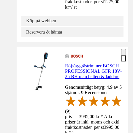
fraktkostnader. per st
1275,00
kr
*
/
st
Köp på webben
Reservera & hämta
Röjsåg/grästrimmer BOSCH
PROFESSIONAL GFR 18V-
25 BH utan batteri & laddare
Genomsnittligt betyg: 4.9 av 5
stjärnor. 9 Recensioner.
(
9
)
pris — 3995,00 kr * Alla
priser är inkl. moms och exkl.
fraktkostnader. per st
3995,00
kr
*
/
st