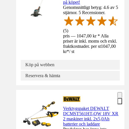
på köpet!
Genomsnittligt betyg: 4.6 av 5
stjärnor. 5 Recensioner.
(
5
)
pris — 1047,00 kr * Alla
priser är inkl. moms och exkl.
fraktkostnader. per st
1047,00
kr
*
/
st
Köp på webben
Reservera & hämta
Verktygspaket DEWALT
DCMST561HT-QW 18V XR
2 maskiner inkl. 2x5,0Ah
batterier och laddare