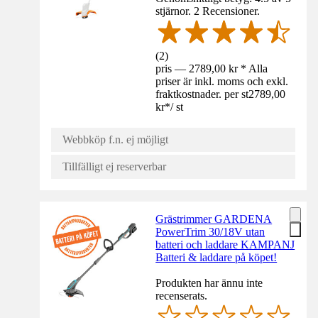
stjärnor. 2 Recensioner.
(
2
)
pris — 2789,00 kr * Alla
priser är inkl. moms och exkl.
fraktkostnader. per st
2789,00
kr
*
/
st
Webbköp f.n. ej möjligt
Tillfälligt ej reserverbar
Grästrimmer GARDENA
PowerTrim 30/18V utan
batteri och laddare KAMPANJ
Batteri & laddare på köpet!
Produkten har ännu inte
recenserats.