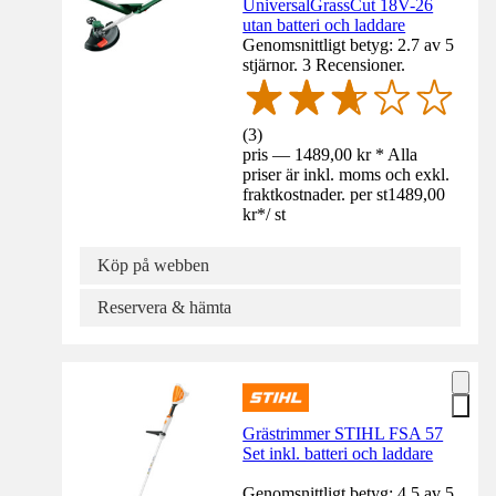
UniversalGrassCut 18V-26
utan batteri och laddare
Genomsnittligt betyg: 2.7 av 5
stjärnor. 3 Recensioner.
(
3
)
pris — 1489,00 kr * Alla
priser är inkl. moms och exkl.
fraktkostnader. per st
1489,00
kr
*
/
st
Köp på webben
Reservera & hämta
Grästrimmer STIHL FSA 57
Set inkl. batteri och laddare
Genomsnittligt betyg: 4.5 av 5