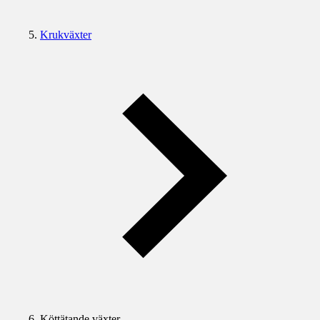
Krukväxter
Köttätande växter