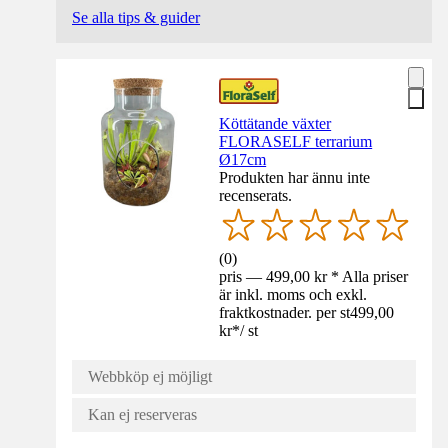
Se alla tips & guider
Köttätande växter
FLORASELF terrarium
Ø17cm
Produkten har ännu inte
recenserats.
(
0
)
pris — 499,00 kr * Alla priser
är inkl. moms och exkl.
fraktkostnader. per st
499,00
kr
*
/
st
Webbköp ej möjligt
Kan ej reserveras