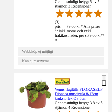
Genomsnittligt betyg: 5 av 5
stjärnor. 3 Recensioner.
(
3
)
pris — 79,00 kr * Alla priser
är inkl. moms och exkl.
fraktkostnader. per st
79,00 kr
*
/
st
Webbköp ej möjligt
Kan ej reserveras
Venus flugfälla FLORASELF
Dionaea muscipula 8-12cm
krukstorlek Ø8,5cm
Genomsnittligt betyg: 3.8 av 5
stjärnor. 4 Recensioner.