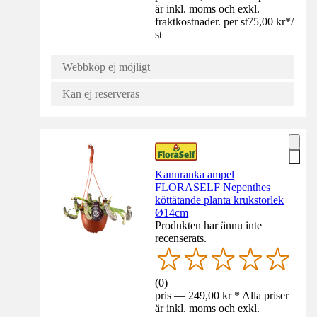
är inkl. moms och exkl.
fraktkostnader. per st
75,00 kr
*
/
st
Webbköp ej möjligt
Kan ej reserveras
Kannranka ampel
FLORASELF Nepenthes
köttätande planta krukstorlek
Ø14cm
Produkten har ännu inte
recenserats.
(
0
)
pris — 249,00 kr * Alla priser
är inkl. moms och exkl.