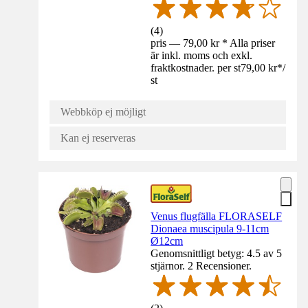
(
4
)
pris — 79,00 kr * Alla priser
är inkl. moms och exkl.
fraktkostnader. per st
79,00 kr
*
/
st
Webbköp ej möjligt
Kan ej reserveras
Venus flugfälla FLORASELF
Dionaea muscipula 9-11cm
Ø12cm
Genomsnittligt betyg: 4.5 av 5
stjärnor. 2 Recensioner.