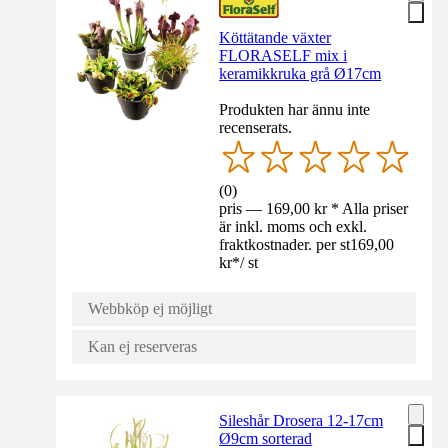
Köttätande växter
FLORASELF mix i
keramikkruka grå Ø17cm
Produkten har ännu inte
recenserats.
(
0
)
pris — 169,00 kr * Alla priser
är inkl. moms och exkl.
fraktkostnader. per st
169,00
kr
*
/
st
Webbköp ej möjligt
Kan ej reserveras
Sileshår Drosera 12-17cm
Ø9cm sorterad