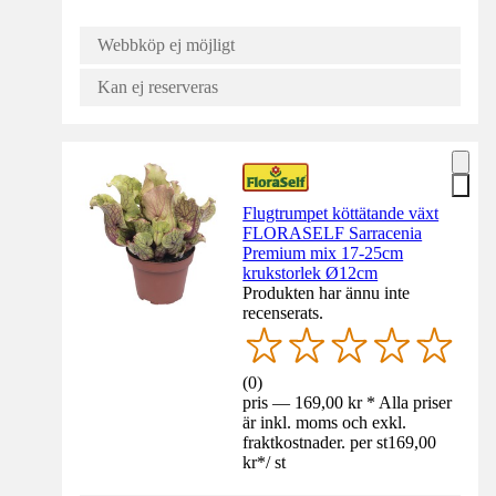
Webbköp ej möjligt
Kan ej reserveras
Flugtrumpet köttätande växt
FLORASELF Sarracenia
Premium mix 17-25cm
krukstorlek Ø12cm
Produkten har ännu inte
recenserats.
(
0
)
pris — 169,00 kr * Alla priser
är inkl. moms och exkl.
fraktkostnader. per st
169,00
kr
*
/
st