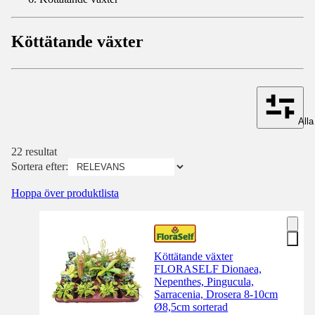
Köttätande växter
Alla 
22 resultat
Sortera efter:
Hoppa över produktlista
Köttätande växter
FLORASELF Dionaea,
Nepenthes, Pingucula,
Sarracenia, Drosera 8-10cm
Ø8,5cm sorterad