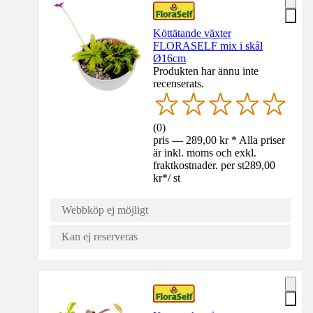
Köttätande växter
FLORASELF mix i skål
Ø16cm
Produkten har ännu inte
recenserats.
(
0
)
pris — 289,00 kr * Alla priser
är inkl. moms och exkl.
fraktkostnader. per st
289,00
kr
*
/
st
Webbköp ej möjligt
Kan ej reserveras