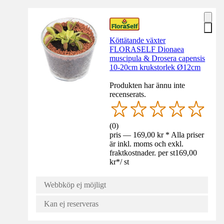
Köttätande växter
FLORASELF Dionaea
muscipula & Drosera capensis
10-20cm krukstorlek Ø12cm
Produkten har ännu inte
recenserats.
(
0
)
pris — 169,00 kr * Alla priser
är inkl. moms och exkl.
fraktkostnader. per st
169,00
kr
*
/
st
Webbköp ej möjligt
Kan ej reserveras