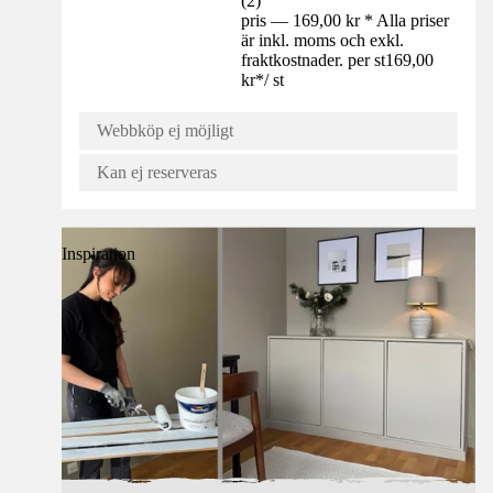
(
2
)
pris — 169,00 kr * Alla priser
är inkl. moms och exkl.
fraktkostnader. per st
169,00
kr
*
/
st
Webbköp ej möjligt
Kan ej reserveras
Inspiration