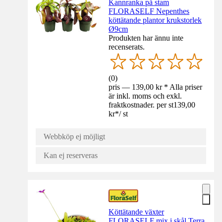
Kannranka på stam
FLORASELF Nepenthes
köttätande plantor krukstorlek
Ø9cm
Produkten har ännu inte
recenserats.
(
0
)
pris — 139,00 kr * Alla priser
är inkl. moms och exkl.
fraktkostnader. per st
139,00
kr
*
/
st
Webbköp ej möjligt
Kan ej reserveras
Köttätande växter
FLORASELF mix i skål Terra