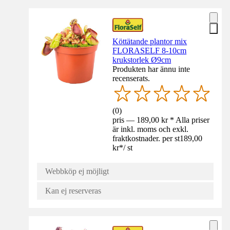
Köttätande plantor mix
FLORASELF 8-10cm
krukstorlek Ø9cm
Produkten har ännu inte
recenserats.
(
0
)
pris — 189,00 kr * Alla priser
är inkl. moms och exkl.
fraktkostnader. per st
189,00
kr
*
/
st
Webbköp ej möjligt
Kan ej reserveras