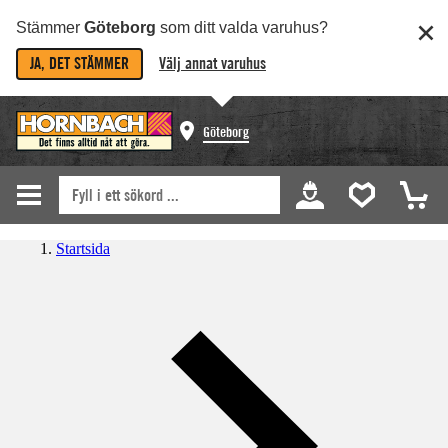
Stämmer
Göteborg
som ditt valda varuhus?
JA, DET STÄMMER
Välj annat varuhus
Göteborg
Startsida