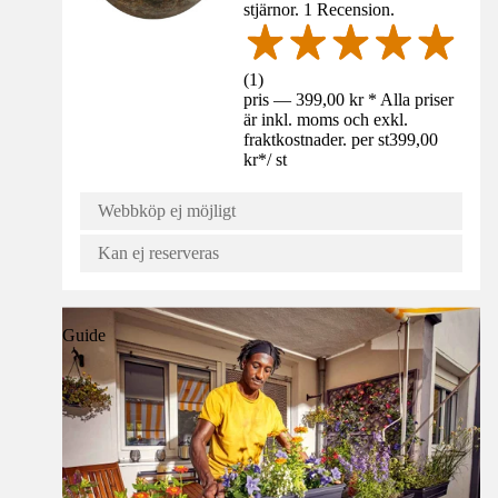
stjärnor. 1 Recension.
(
1
)
pris — 399,00 kr * Alla priser
är inkl. moms och exkl.
fraktkostnader. per st
399,00
kr
*
/
st
Webbköp ej möjligt
Kan ej reserveras
Guide