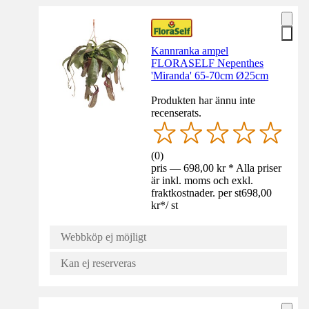
Kannranka ampel
FLORASELF Nepenthes
'Miranda' 65-70cm Ø25cm
Produkten har ännu inte
recenserats.
(
0
)
pris — 698,00 kr * Alla priser
är inkl. moms och exkl.
fraktkostnader. per st
698,00
kr
*
/
st
Webbköp ej möjligt
Kan ej reserveras