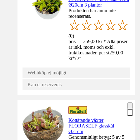
Ø20cm 3 plantor
Produkten har ännu inte
recenserats.
(
0
)
pris — 259,00 kr * Alla priser
är inkl. moms och exkl.
fraktkostnader. per st
259,00
kr
*
/
st
Webbköp ej möjligt
Kan ej reserveras
Köttätande växter
FLORASELF glasskål
Ø21cm
Genomsnittligt betyg: 5 av 5