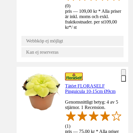
(
0
)
pris — 109,00 kr * Alla priser
är inkl. moms och exkl.
fraktkostnader. per st
109,00
kr
*
/
st
Webbköp ej möjligt
Kan ej reserveras
Tätört FLORASELF
Pinguicula 10-15cm Ø9cm
Genomsnittligt betyg: 4 av 5
stjärnor. 1 Recension.
(
1
)
pris — 75,00 kr * Alla priser