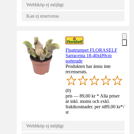
Webbköp ej möjligt
Kan ej reserveras
Flugtrumpet FLORASELF
Sarracenia 18-40xØ9cm
sorterade
Produkten har ännu inte
recenserats.
(
0
)
pris — 89,00 kr * Alla priser
är inkl. moms och exkl.
fraktkostnader. per st
89,00 kr
*
/
st
Webbköp ej möjligt