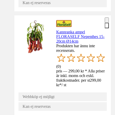
Kan ej reserveras
Kannranka ampel
FLORASELF Nepenthes 15-
20cm Ø14cm
Produkten har ännu inte
recenserats.
(
0
)
pris — 299,00 kr * Alla priser
är inkl. moms och exkl.
fraktkostnader. per st
299,00
kr
*
/
st
Webbköp ej möjligt
Kan ej reserveras