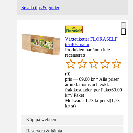
Se alla tips & guider
Växtetiketter FLORASELF
trä 40st natur
Produkten har ännu inte
recenserats.
(
0
)
pris — 69,00 kr * Alla priser
är inkl. moms och exkl.
fraktkostnader. per Paket
69,00
kr
*
/
Paket
Motsvarar 1,73 kr per st
(
1,73
kr
/
st
)
Köp på webben
Reservera & hämta