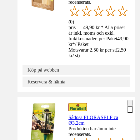
recenserats.
(
0
)
pris — 49,90 kr * Alla priser
är inkl. moms och exkl.
fraktkostnader. per Paket
49,90
kr
*
/
Paket
Motsvarar 2,50 kr per st
(
2,50
kr
/
st
)
Köp på webben
Reservera & hämta
Sådosa FLORASELF ca
Ø3,2cm
Produkten har ännu inte
recenserats.