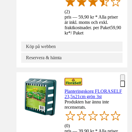
(
2
)
pris — 59,90 kr * Alla priser
är inkl. moms och exkl.
fraktkostnader. per Paket
59,90
kr
*
/
Paket
Köp på webben
Reservera & hämta
Planteringskorg FLORASELF
23,5x21cm grön 3st
Produkten har ännu inte
recenserats.
(
0
)
pris — 39,90 kr * Alla priser