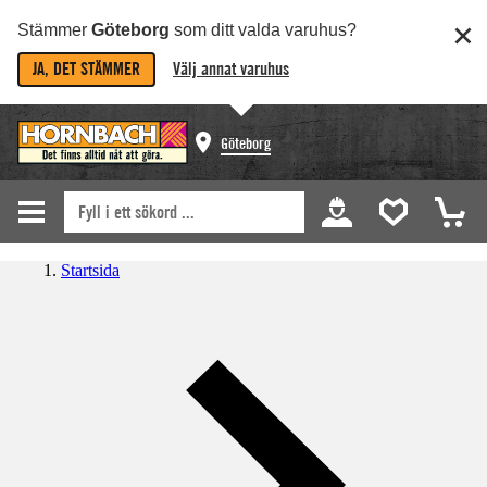
Stämmer
Göteborg
som ditt valda varuhus?
JA, DET STÄMMER
Välj annat varuhus
Göteborg
Startsida