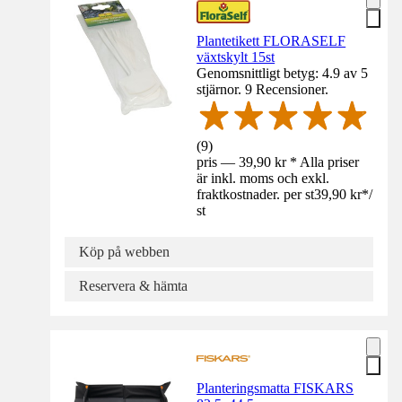
Plantetikett FLORASELF
växtskylt 15st
Genomsnittligt betyg: 4.9 av 5
stjärnor. 9 Recensioner.
(
9
)
pris — 39,90 kr * Alla priser
är inkl. moms och exkl.
fraktkostnader. per st
39,90 kr
*
/
st
Köp på webben
Reservera & hämta
Planteringsmatta FISKARS