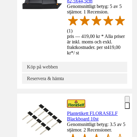
82,5x44,5cm
Genomsnittligt betyg: 5 av 5
stjärnor. 1 Recension.
(
1
)
pris — 419,00 kr * Alla priser
är inkl. moms och exkl.
fraktkostnader. per st
419,00
kr
*
/
st
Köp på webben
Reservera & hämta
Plantetikett FLORASELF
Blackboard 10st
Genomsnittligt betyg: 3.5 av 5
stjärnor. 2 Recensioner.