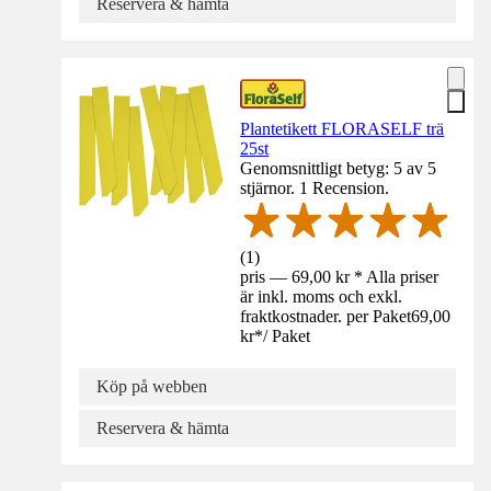
Reservera & hämta
Plantetikett FLORASELF trä
25st
Genomsnittligt betyg: 5 av 5
stjärnor. 1 Recension.
(
1
)
pris — 69,00 kr * Alla priser
är inkl. moms och exkl.
fraktkostnader. per Paket
69,00
kr
*
/
Paket
Köp på webben
Reservera & hämta