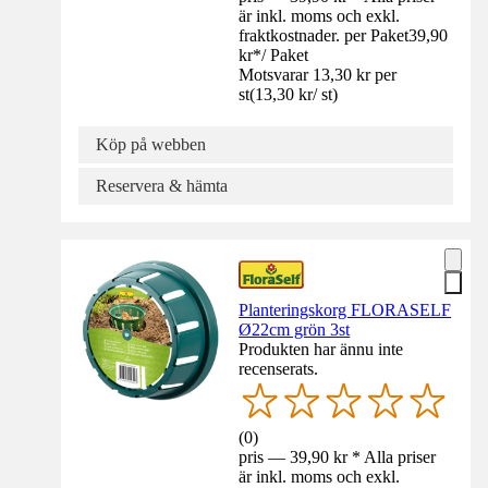
är inkl. moms och exkl.
fraktkostnader. per Paket
39,90
kr
*
/
Paket
Motsvarar 13,30 kr per
st
(
13,30 kr
/
st
)
Köp på webben
Reservera & hämta
Planteringskorg FLORASELF
Ø22cm grön 3st
Produkten har ännu inte
recenserats.
(
0
)
pris — 39,90 kr * Alla priser
är inkl. moms och exkl.