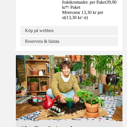
fraktkostnader. per Paket
39,90
kr
*
/
Paket
Motsvarar 13,30 kr per
st
(
13,30 kr
/
st
)
Köp på webben
Reservera & hämta
Tips & råd