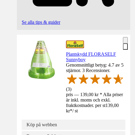
Se alla tips & guider
Plantskydd FLORASELF
Sunnyboy
Genomsnittligt betyg: 4.7 av 5
stjärnor. 3 Recensioner.
(
3
)
pris — 139,00 kr * Alla priser
är inkl. moms och exkl.
fraktkostnader. per st
139,00
kr
*
/
st
Köp på webben