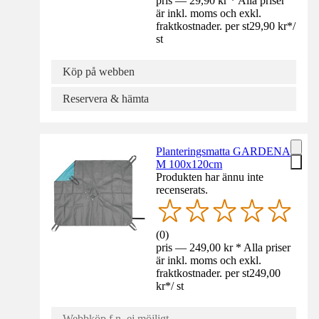
pris — 29,90 kr * Alla priser
är inkl. moms och exkl.
fraktkostnader. per st
29,90 kr
*
/
st
Köp på webben
Reservera & hämta
Planteringsmatta GARDENA
M 100x120cm
Produkten har ännu inte
recenserats.
(
0
)
pris — 249,00 kr * Alla priser
är inkl. moms och exkl.
fraktkostnader. per st
249,00
kr
*
/
st
Webbköp f.n. ej möjligt