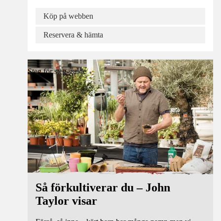
Köp på webben
Reservera & hämta
Steg för steg-guide
Så förkultiverar du – John
Taylor visar