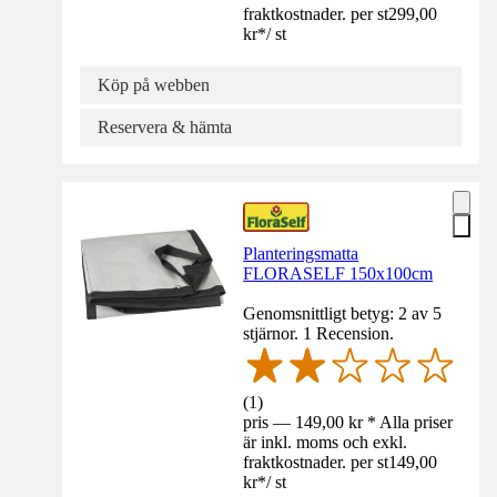
fraktkostnader. per st
299,00
kr
*
/
st
Köp på webben
Reservera & hämta
Planteringsmatta
FLORASELF 150x100cm
Genomsnittligt betyg: 2 av 5
stjärnor. 1 Recension.
(
1
)
pris — 149,00 kr * Alla priser
är inkl. moms och exkl.
fraktkostnader. per st
149,00
kr
*
/
st