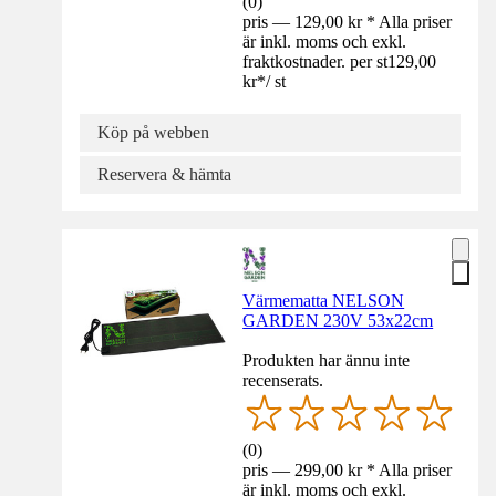
(
0
)
pris — 129,00 kr * Alla priser
är inkl. moms och exkl.
fraktkostnader. per st
129,00
kr
*
/
st
Köp på webben
Reservera & hämta
Värmematta NELSON
GARDEN 230V 53x22cm
Produkten har ännu inte
recenserats.
(
0
)
pris — 299,00 kr * Alla priser
är inkl. moms och exkl.