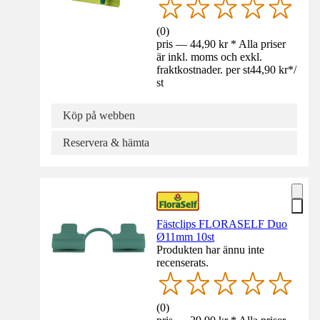
(
0
)
pris — 44,90 kr * Alla priser
är inkl. moms och exkl.
fraktkostnader. per st
44,90 kr
*
/
st
Köp på webben
Reservera & hämta
Fästclips FLORASELF Duo
Ø11mm 10st
Produkten har ännu inte
recenserats.
(
0
)