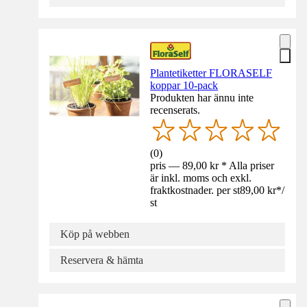
Plantetiketter FLORASELF
koppar 10-pack
Produkten har ännu inte
recenserats.
(
0
)
pris — 89,00 kr * Alla priser
är inkl. moms och exkl.
fraktkostnader. per st
89,00 kr
*
/
st
Köp på webben
Reservera & hämta