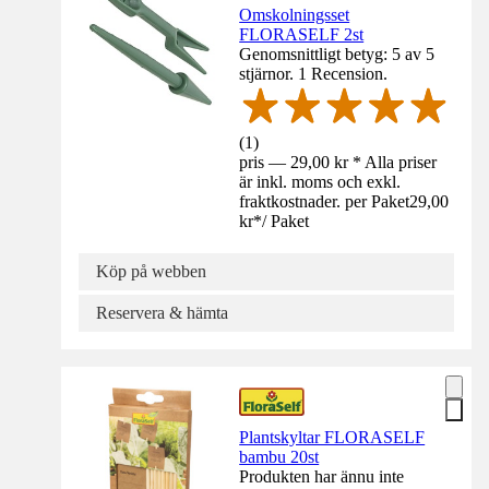
Omskolningsset
FLORASELF 2st
Genomsnittligt betyg: 5 av 5
stjärnor. 1 Recension.
(
1
)
pris — 29,00 kr * Alla priser
är inkl. moms och exkl.
fraktkostnader. per Paket
29,00
kr
*
/
Paket
Köp på webben
Reservera & hämta
Plantskyltar FLORASELF
bambu 20st
Produkten har ännu inte