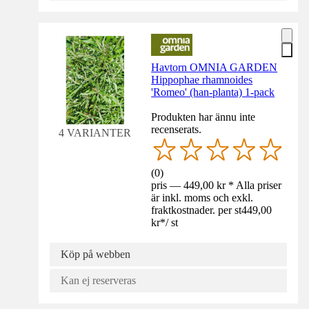
Havtorn OMNIA GARDEN
Hippophae rhamnoides
'Romeo' (han-planta) 1-pack
Produkten har ännu inte
recenserats.
4 VARIANTER
(
0
)
pris — 449,00 kr * Alla priser
är inkl. moms och exkl.
fraktkostnader. per st
449,00
kr
*
/
st
Köp på webben
Kan ej reserveras