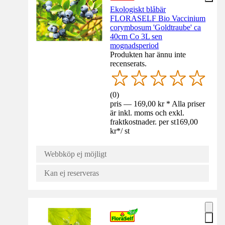
Ekologiskt blåbär
FLORASELF Bio Vaccinium
corymbosum 'Goldtraube' ca
40cm Co 3L sen
mognadsperiod
Produkten har ännu inte
recenserats.
(
0
)
pris — 169,00 kr * Alla priser
är inkl. moms och exkl.
fraktkostnader. per st
169,00
kr
*
/
st
Webbköp ej möjligt
Kan ej reserveras