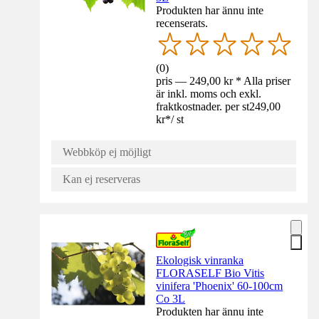
Produkten har ännu inte
recenserats.
(
0
)
pris — 249,00 kr * Alla priser
är inkl. moms och exkl.
fraktkostnader. per st
249,00
kr
*
/
st
Webbköp ej möjligt
Kan ej reserveras
Ekologisk vinranka
FLORASELF Bio Vitis
vinifera 'Phoenix' 60-100cm
Co 3L
Produkten har ännu inte