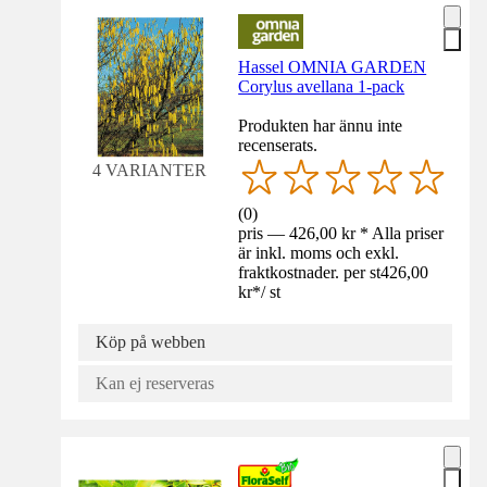
Hassel OMNIA GARDEN
Corylus avellana 1-pack
Produkten har ännu inte
recenserats.
4 VARIANTER
(
0
)
pris — 426,00 kr * Alla priser
är inkl. moms och exkl.
fraktkostnader. per st
426,00
kr
*
/
st
Köp på webben
Kan ej reserveras