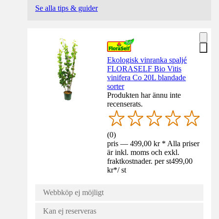
Se alla tips & guider
Ekologisk vinranka spaljé
FLORASELF Bio Vitis
vinifera Co 20L blandade
sorter
Produkten har ännu inte
recenserats.
(
0
)
pris — 499,00 kr * Alla priser
är inkl. moms och exkl.
fraktkostnader. per st
499,00
kr
*
/
st
Webbköp ej möjligt
Kan ej reserveras