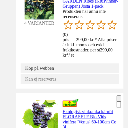
GARDEN Ribes (Krusvinbär-
Gruppen) Josta 1-pack
Produkten har ännu inte
recenserats.
4 VARIANTER
(
0
)
pris — 299,00 kr * Alla priser
är inkl. moms och exkl.
fraktkostnader. per st
299,00
kr
*
/
st
Köp på webben
Kan ej reserveras
Ekologisk vinkranka kärnfri
FLORASELF Bio Vitis
vinifera 'Venus' 60-100cm Co
3L