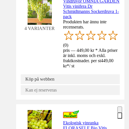
Vindruvor OMNIA GARDEN
Vitis vinifera Dr
Schmidtmanns Sockerdruva 1-
pack
Produkten har ännu inte
recenserats.
4 VARIANTER
(
0
)
pris — 449,00 kr * Alla priser
är inkl. moms och exkl.
fraktkostnader. per st
449,00
kr
*
/
st
Köp på webben
Kan ej reserveras
Ekologisk vinranka
FLORASELF Bio Vitis