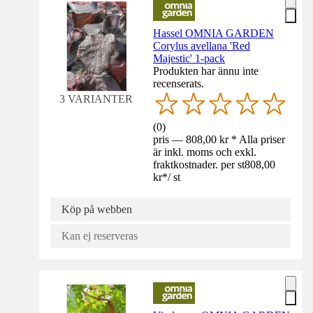
Hassel OMNIA GARDEN
Corylus avellana 'Red
Majestic' 1-pack
Produkten har ännu inte
recenserats.
3 VARIANTER
(
0
)
pris — 808,00 kr * Alla priser
är inkl. moms och exkl.
fraktkostnader. per st
808,00
kr
*
/
st
Köp på webben
Kan ej reserveras