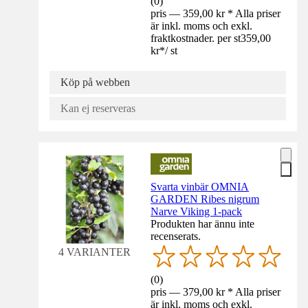
(
0
)
pris — 359,00 kr * Alla priser
är inkl. moms och exkl.
fraktkostnader. per st
359,00
kr
*
/
st
Köp på webben
Kan ej reserveras
Svarta vinbär OMNIA
GARDEN Ribes nigrum
Narve Viking 1-pack
Produkten har ännu inte
recenserats.
4 VARIANTER
(
0
)
pris — 379,00 kr * Alla priser
är inkl. moms och exkl.