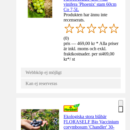
vinifera 'Phoenix' stam 60cm
Co 7,5L
Produkten har ännu inte
recenserats.
(
0
)
pris — 469,00 kr * Alla priser
är inkl. moms och exkl.
fraktkostnader. per st
469,00
kr
*
/
st
Webbköp ej möjligt
Kan ej reserveras
Ekologiska stora blåbär
FLORASELF Bio Vaccinium
corymbosum 'Chandler' 30-