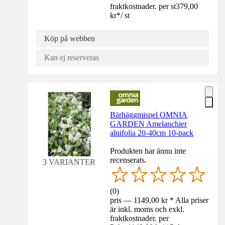
fraktkostnader. per st
379,00
kr
*
/
st
Köp på webben
Kan ej reserveras
Bärhäggmispel OMNIA
GARDEN Amelanchier
alnifolia 20-40cm 10-pack
Produkten har ännu inte
recenserats.
3 VARIANTER
(
0
)
pris — 1149,00 kr * Alla priser
är inkl. moms och exkl.
fraktkostnader. per