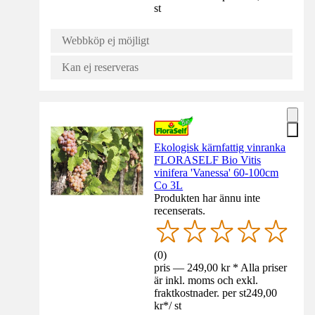
st
Webbköp ej möjligt
Kan ej reserveras
Ekologisk kärnfattig vinranka
FLORASELF Bio Vitis
vinifera 'Vanessa' 60-100cm
Co 3L
Produkten har ännu inte
recenserats.
(
0
)
pris — 249,00 kr * Alla priser
är inkl. moms och exkl.
fraktkostnader. per st
249,00
kr
*
/
st