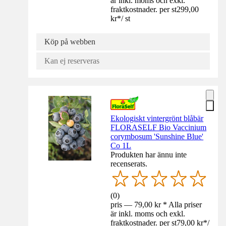
är inkl. moms och exkl.
fraktkostnader. per st
299,00
kr
*
/
st
Köp på webben
Kan ej reserveras
Ekologiskt vintergrönt blåbär
FLORASELF Bio Vaccinium
corymbosum 'Sunshine Blue'
Co 1L
Produkten har ännu inte
recenserats.
(
0
)
pris — 79,00 kr * Alla priser
är inkl. moms och exkl.
fraktkostnader. per st
79,00 kr
*
/