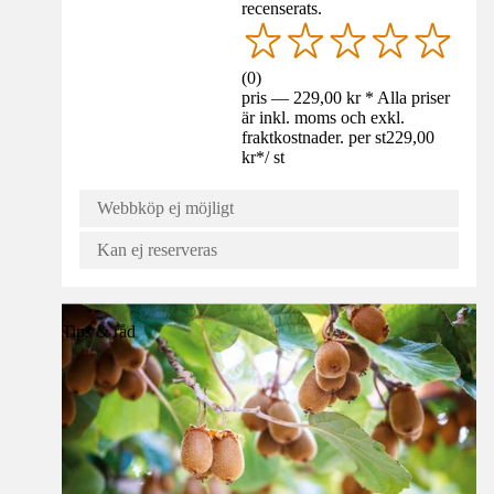
recenserats.
(
0
)
pris — 229,00 kr * Alla priser
är inkl. moms och exkl.
fraktkostnader. per st
229,00
kr
*
/
st
Webbköp ej möjligt
Kan ej reserveras
Tips & råd