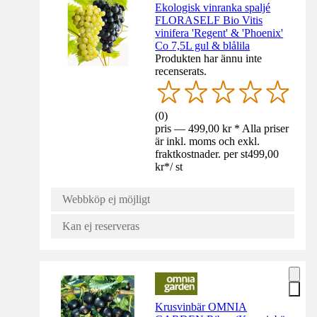
Ekologisk vinranka spaljé
FLORASELF Bio Vitis
vinifera 'Regent' & 'Phoenix'
Co 7,5L gul & blålila
Produkten har ännu inte
recenserats.
(
0
)
pris — 499,00 kr * Alla priser
är inkl. moms och exkl.
fraktkostnader. per st
499,00
kr
*
/
st
Webbköp ej möjligt
Kan ej reserveras
Krusvinbär OMNIA