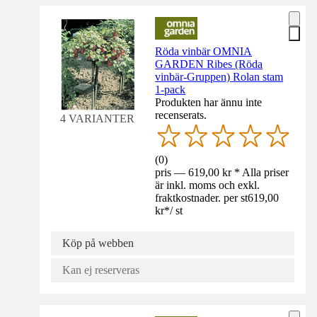
Röda vinbär OMNIA
GARDEN Ribes (Röda
vinbär-Gruppen) Rolan stam
1-pack
Produkten har ännu inte
recenserats.
4 VARIANTER
(
0
)
pris — 619,00 kr * Alla priser
är inkl. moms och exkl.
fraktkostnader. per st
619,00
kr
*
/
st
Köp på webben
Kan ej reserveras