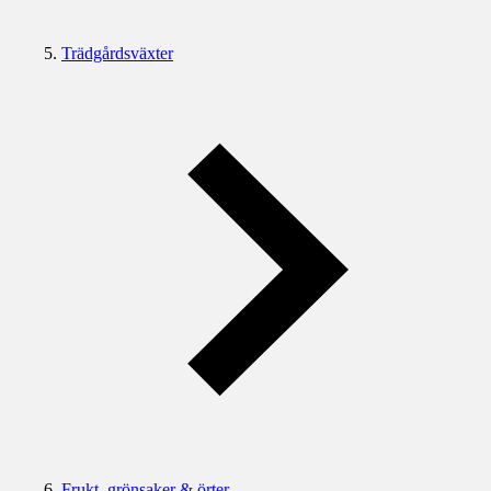
Trädgårdsväxter
Frukt, grönsaker & örter