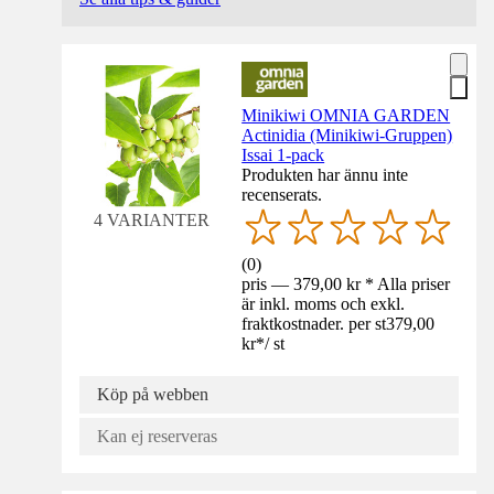
Minikiwi OMNIA GARDEN
Actinidia (Minikiwi-Gruppen)
Issai 1-pack
Produkten har ännu inte
recenserats.
4 VARIANTER
(
0
)
pris — 379,00 kr * Alla priser
är inkl. moms och exkl.
fraktkostnader. per st
379,00
kr
*
/
st
Köp på webben
Kan ej reserveras