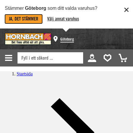
Stämmer
Göteborg
som ditt valda varuhus?
JA, DET STÄMMER
Välj annat varuhus
Göteborg
Startsida