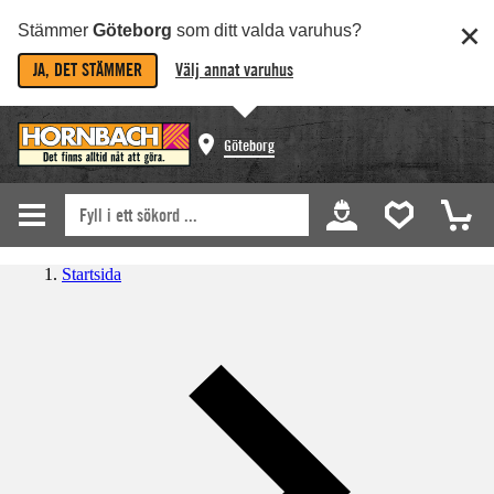
Stämmer
Göteborg
som ditt valda varuhus?
JA, DET STÄMMER
Välj annat varuhus
Göteborg
Startsida