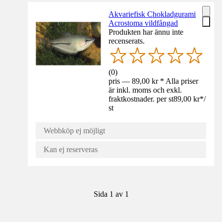
Akvariefisk Chokladgurami
Acrostoma vildfångad
Produkten har ännu inte
recenserats.
(
0
)
pris — 89,00 kr * Alla priser
är inkl. moms och exkl.
fraktkostnader. per st
89,00 kr
*
/
st
Webbköp ej möjligt
Kan ej reserveras
Sida 1 av 1