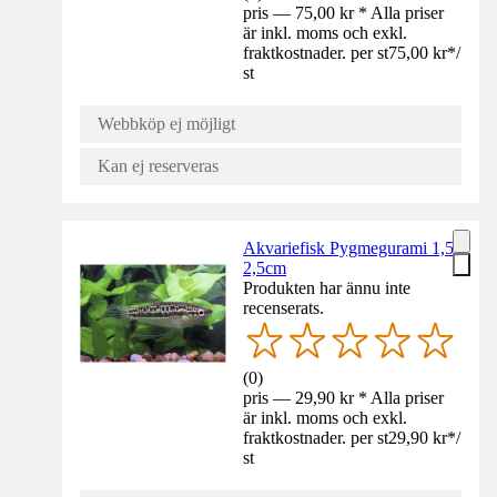
pris — 75,00 kr * Alla priser
är inkl. moms och exkl.
fraktkostnader. per st
75,00 kr
*
/
st
Webbköp ej möjligt
Kan ej reserveras
Akvariefisk Pygmegurami 1,5-
2,5cm
Produkten har ännu inte
recenserats.
(
0
)
pris — 29,90 kr * Alla priser
är inkl. moms och exkl.
fraktkostnader. per st
29,90 kr
*
/
st