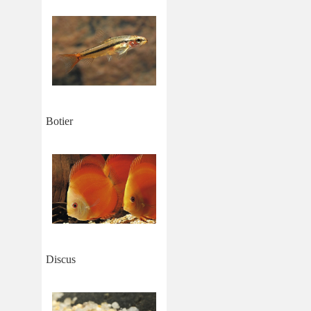
Botier
Discus