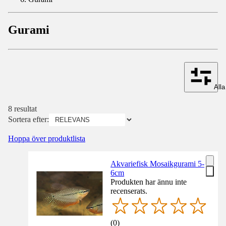
Gurami
Alla 
8 resultat
Sortera efter:
Hoppa över produktlista
Akvariefisk Mosaikgurami 5-
6cm
Produkten har ännu inte
recenserats.
(
0
)