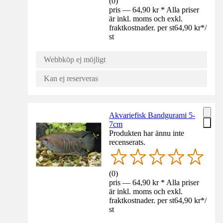
(
0
)
pris — 64,90 kr * Alla priser
är inkl. moms och exkl.
fraktkostnader. per st
64,90 kr
*
/
st
Webbköp ej möjligt
Kan ej reserveras
Akvariefisk Bandgurami 5-
7cm
Produkten har ännu inte
recenserats.
(
0
)
pris — 64,90 kr * Alla priser
är inkl. moms och exkl.
fraktkostnader. per st
64,90 kr
*
/
st