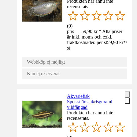
Produkten har ännu inte
recenserats.
(
0
)
pris — 59,90 kr * Alla priser
är inkl. moms och exkl.
fraktkostnader. per st
59,90 kr
*
/
st
Webbköp ej möjligt
Kan ej reserveras
Akvariefisk
Spetsstjärtslakrisgurami
vildfångad
Produkten har ännu inte
recenserats.