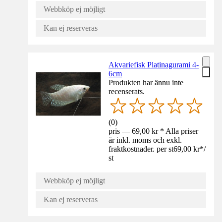
Webbköp ej möjligt
Kan ej reserveras
Akvariefisk Platinagurami 4-
6cm
Produkten har ännu inte
recenserats.
(
0
)
pris — 69,00 kr * Alla priser
är inkl. moms och exkl.
fraktkostnader. per st
69,00 kr
*
/
st
Webbköp ej möjligt
Kan ej reserveras