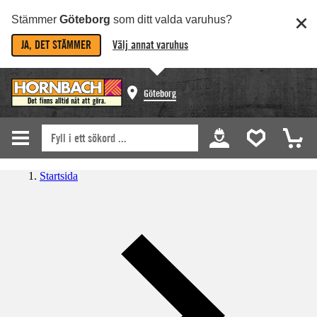
Stämmer
Göteborg
som ditt valda varuhus?
JA, DET STÄMMER
Välj annat varuhus
Göteborg
Startsida