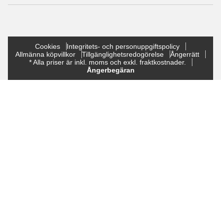
Cookies
Integritets- och personuppgiftspolicy
Allmänna köpvillkor
Tillgänglighetsredogörelse
Ångerrätt
* Alla priser är inkl. moms och exkl. fraktkostnader.
Ångerbegäran