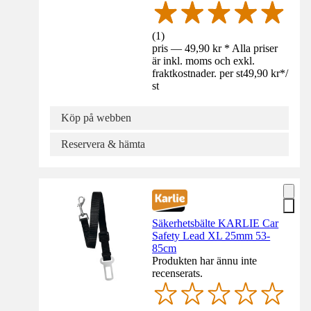
(
1
)
pris — 49,90 kr * Alla priser
är inkl. moms och exkl.
fraktkostnader. per st
49,90 kr
*
/
st
Köp på webben
Reservera & hämta
Säkerhetsbälte KARLIE Car
Safety Lead XL 25mm 53-
85cm
Produkten har ännu inte
recenserats.