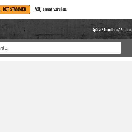
A, DET STÄMMER
Välj annat varuhus
Spåra / Annullera / Return