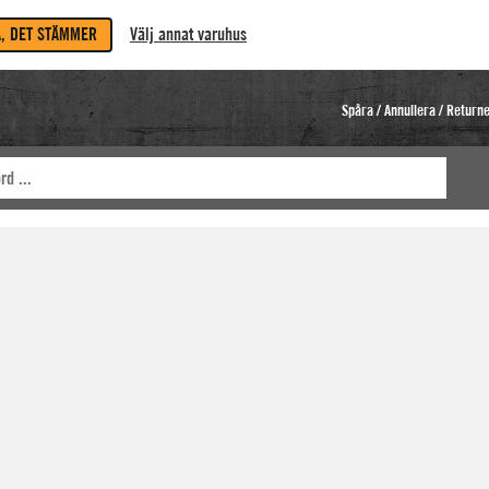
A, DET STÄMMER
Välj annat varuhus
Spåra / Annullera / Return