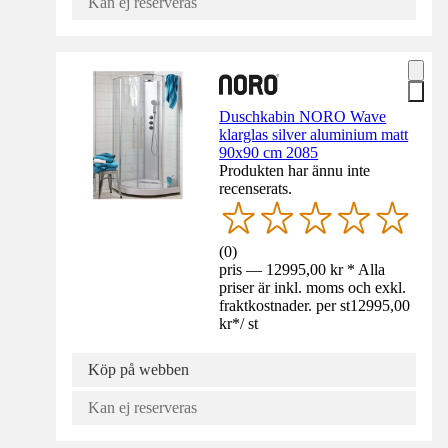
Kan ej reserveras
Duschkabin NORO Wave
klarglas silver aluminium matt
90x90 cm 2085
Produkten har ännu inte
recenserats.
(
0
)
pris — 12995,00 kr * Alla
priser är inkl. moms och exkl.
fraktkostnader. per st
12995,00
kr
*
/
st
Köp på webben
Kan ej reserveras