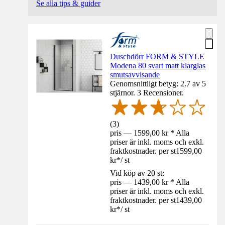
Se alla tips & guider
Duschdörr FORM & STYLE
Modena 80 svart matt klarglas
smutsavvisande
Genomsnittligt betyg: 2.7 av 5
stjärnor. 3 Recensioner.
(
3
)
pris — 1599,00 kr * Alla
priser är inkl. moms och exkl.
fraktkostnader. per st
1599,00
kr
*
/
st
Vid köp av 20 st:
pris — 1439,00 kr * Alla
priser är inkl. moms och exkl.
fraktkostnader. per st
1439,00
kr
*
/
st