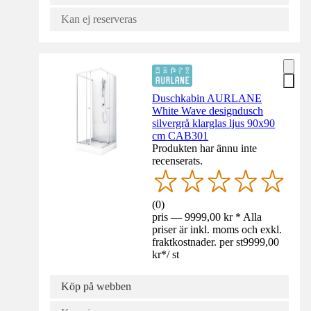
Kan ej reserveras
Duschkabin AURLANE
White Wave designdusch
silvergrå klarglas ljus 90x90
cm CAB301
Produkten har ännu inte
recenserats.
(
0
)
pris — 9999,00 kr * Alla
priser är inkl. moms och exkl.
fraktkostnader. per st
9999,00
kr
*
/
st
Köp på webben