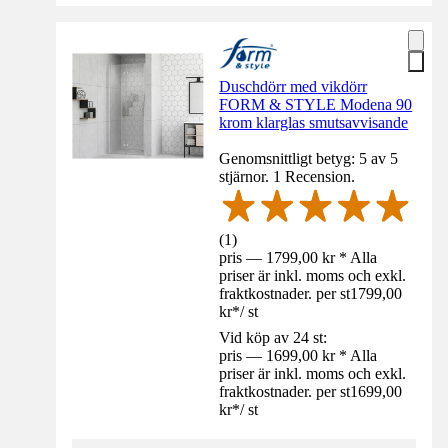
Duschdörr med vikdörr
FORM & STYLE Modena 90
krom klarglas smutsavvisande
Genomsnittligt betyg: 5 av 5
stjärnor. 1 Recension.
(
1
)
pris — 1799,00 kr * Alla
priser är inkl. moms och exkl.
fraktkostnader. per st
1799,00
kr
*
/
st
Vid köp av 24 st:
pris — 1699,00 kr * Alla
priser är inkl. moms och exkl.
fraktkostnader. per st
1699,00
kr
*
/
st