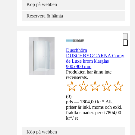
Köp på webben
Reservera & hämta
Duschhörn
DUSCHBYGGARNA Corny
de Luxe krom klarglas
900x900 mm
Produkten har ännu inte
recenserats.
(
0
)
pris — 7804,00 kr * Alla
priser är inkl. moms och exkl.
fraktkostnader. per st
7804,00
kr
*
/
st
Köp på webben