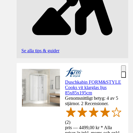
Se alla tips & guider
Duschkabin FORM&STYLE
Cooks vit klarglas ljus
85x85x195cm
Genomsnittligt betyg: 4 av 5
stjärnor. 2 Recensioner.
(
2
)
pris — 4499,00 kr * Alla
priser är inkl. moms och exkl.