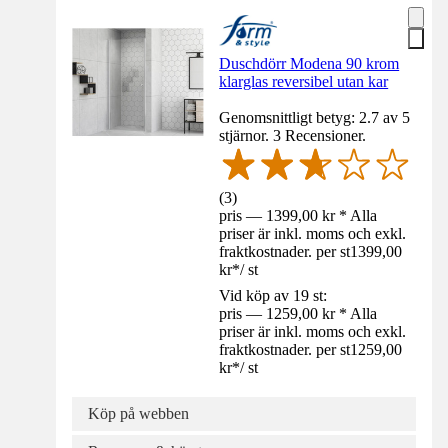
Duschdörr Modena 90 krom
klarglas reversibel utan kar
Genomsnittligt betyg: 2.7 av 5
stjärnor. 3 Recensioner.
(
3
)
pris — 1399,00 kr * Alla
priser är inkl. moms och exkl.
fraktkostnader. per st
1399,00
kr
*
/
st
Vid köp av 19 st:
pris — 1259,00 kr * Alla
priser är inkl. moms och exkl.
fraktkostnader. per st
1259,00
kr
*
/
st
Köp på webben