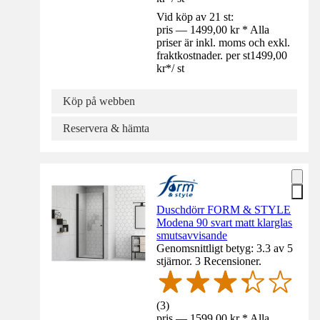
Vid köp av 21 st:
pris — 1499,00 kr * Alla
priser är inkl. moms och exkl.
fraktkostnader. per st
1499,00
kr
*
/
st
Köp på webben
Reservera & hämta
Duschdörr FORM & STYLE
Modena 90 svart matt klarglas
smutsavvisande
Genomsnittligt betyg: 3.3 av 5
stjärnor. 3 Recensioner.
(
3
)
pris — 1599,00 kr * Alla