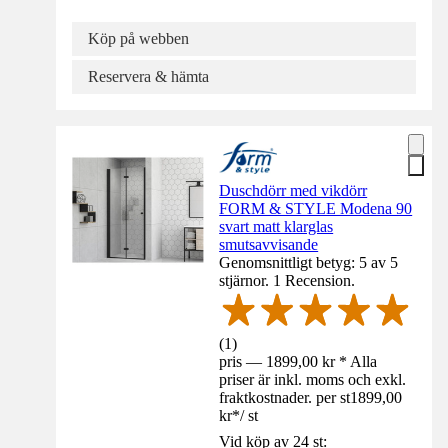
Köp på webben
Reservera & hämta
Duschdörr med vikdörr
FORM & STYLE Modena 90
svart matt klarglas
smutsavvisande
Genomsnittligt betyg: 5 av 5
stjärnor. 1 Recension.
(
1
)
pris — 1899,00 kr * Alla
priser är inkl. moms och exkl.
fraktkostnader. per st
1899,00
kr
*
/
st
Vid köp av 24 st: