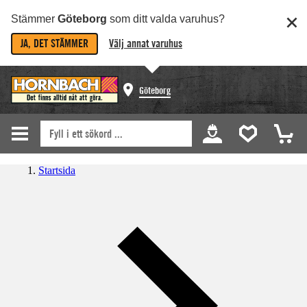
Stämmer
Göteborg
som ditt valda varuhus?
JA, DET STÄMMER
Välj annat varuhus
Göteborg
Startsida