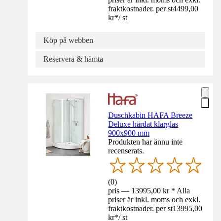
fraktkostnader. per st
4499,00
kr
*
/
st
Köp på webben
Reservera & hämta
Duschkabin HAFA Breeze
Deluxe härdat klarglas
900x900 mm
Produkten har ännu inte
recenserats.
(
0
)
pris — 13995,00 kr * Alla
priser är inkl. moms och exkl.
fraktkostnader. per st
13995,00
kr
*
/
st