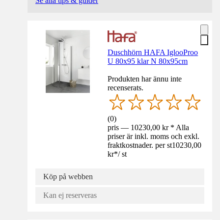
Se alla tips & guider
Duschhörn HAFA IglooProo
U 80x95 klar N 80x95cm
Produkten har ännu inte
recenserats.
(
0
)
pris — 10230,00 kr * Alla
priser är inkl. moms och exkl.
fraktkostnader. per st
10230,00
kr
*
/
st
Köp på webben
Kan ej reserveras