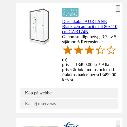
Duschkabin AURLANE
Black zen antracit matt 80x110
cm CAB174N
Genomsnittligt betyg: 3.3 av 5
stjärnor. 6 Recensioner.
(
6
)
pris — 13499,00 kr * Alla
priser är inkl. moms och exkl.
fraktkostnader. per st
13499,00
kr
*
/
st
Köp på webben
Kan ej reserveras