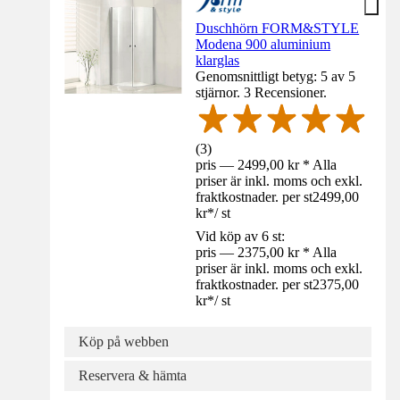
Duschhörn FORM&STYLE
Modena 900 aluminium
klarglas
Genomsnittligt betyg: 5 av 5
stjärnor. 3 Recensioner.
(
3
)
pris — 2499,00 kr * Alla
priser är inkl. moms och exkl.
fraktkostnader. per st
2499,00
kr
*
/
st
Vid köp av 6 st:
pris — 2375,00 kr * Alla
priser är inkl. moms och exkl.
fraktkostnader. per st
2375,00
kr
*
/
st
Köp på webben
Reservera & hämta