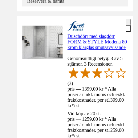
Reservera & hämta
Duschdörr med slagdörr
FORM & STYLE Modena 80
krom klarglas smutsavvisande
Genomsnittligt betyg: 3 av 5
stjärnor. 3 Recensioner.
(
3
)
pris — 1399,00 kr * Alla
priser är inkl. moms och exkl.
fraktkostnader. per st
1399,00
kr
*
/
st
Vid köp av 20 st:
pris — 1259,00 kr * Alla
priser är inkl. moms och exkl.
fraktkostnader. per st
1259,00
kr
*
/
st