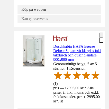
Köp på webben
Kan ej reserveras
Duschkabin HAFA Breeze
Deluxe Square vit klarglas inkl
takdusch och duschblandare
900x900 mm
Genomsnittligt betyg: 5 av 5
stjärnor. 1 Recension.
(
1
)
pris — 12995,00 kr * Alla
priser är inkl. moms och exkl.
fraktkostnader. per st
12995,00
kr
*
/
st