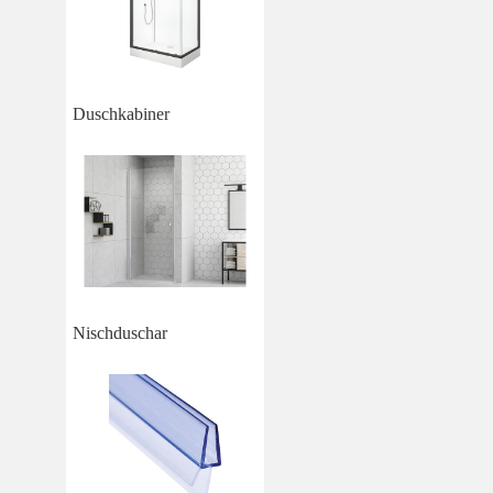
Duschkabiner
Nischduschar