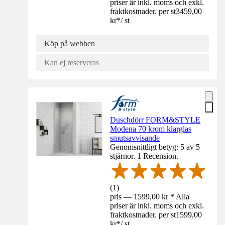
priser är inkl. moms och exkl.
fraktkostnader. per st
3459,00
kr
*
/
st
Köp på webben
Kan ej reserveras
Duschdörr FORM&STYLE
Modena 70 krom klarglas
smutsavvisande
Genomsnittligt betyg: 5 av 5
stjärnor. 1 Recension.
(
1
)
pris — 1599,00 kr * Alla
priser är inkl. moms och exkl.
fraktkostnader. per st
1599,00
kr
*
/
st