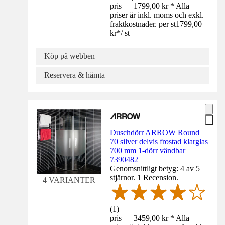
pris — 1799,00 kr * Alla
priser är inkl. moms och exkl.
fraktkostnader. per st
1799,00
kr
*
/
st
Köp på webben
Reservera & hämta
Duschdörr ARROW Round
70 silver delvis frostad klarglas
700 mm 1-dörr vändbar
7390482
Genomsnittligt betyg: 4 av 5
stjärnor. 1 Recension.
4 VARIANTER
(
1
)
pris — 3459,00 kr * Alla