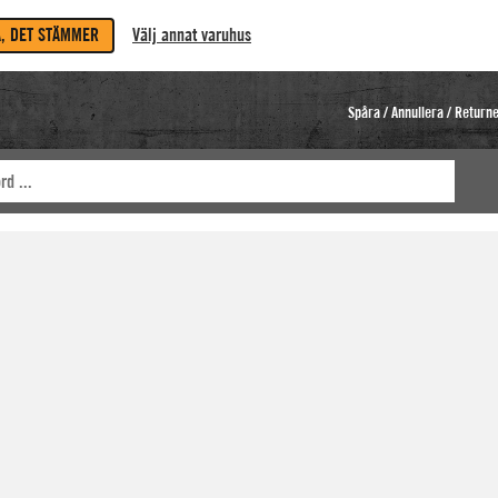
A, DET STÄMMER
Välj annat varuhus
Spåra / Annullera / Return