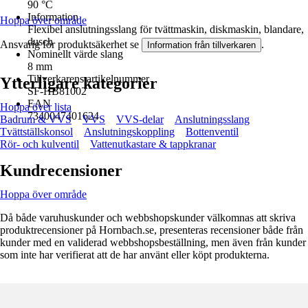
90 °C
Information
Hoppa över område
Flexibel anslutningsslang för tvättmaskin, diskmaskin, blandare,
dusch
Ansvarig för produktsäkerhet se
.
Information från tillverkaren
Nominellt värde slang
8 mm
Tillverkarens artikelnummer
Ytterligare kategorier
SF-HB81002
EAN
Hoppa över lista
7340047401624
Badrum & VVS
VVS
VVS-delar
Anslutningsslang
Tvättställskonsol
Anslutningskoppling
Bottenventil
Rör- och kulventil
Vattenutkastare & tappkranar
Kundrecensioner
Hoppa över område
Då både varuhuskunder och webbshopskunder välkomnas att skriva
produktrecensioner på Hornbach.se, presenteras recensioner både från
kunder med en validerad webbshopsbeställning, men även från kunder
som inte har verifierat att de har använt eller köpt produkterna.