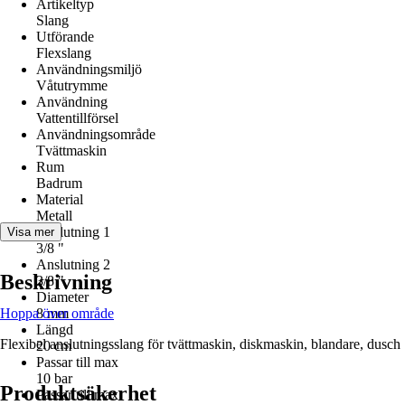
Artikeltyp
Slang
Utförande
Flexslang
Användningsmiljö
Våtutrymme
Användning
Vattentillförsel
Användningsområde
Tvättmaskin
Rum
Badrum
Material
Metall
Anslutning 1
Visa mer
3/8 "
Anslutning 2
Beskrivning
3/8 "
Diameter
Hoppa över område
8 mm
Längd
Flexibel anslutningsslang för tvättmaskin, diskmaskin, blandare, dusch
20 cm
Passar till max
10 bar
Produktsäkerhet
Passar till max