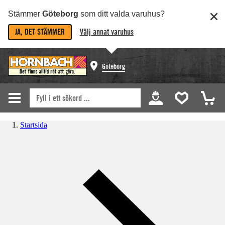
Stämmer
Göteborg
som ditt valda varuhus?
JA, DET STÄMMER
Välj annat varuhus
Göteborg
Startsida