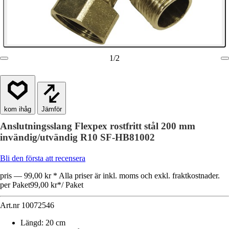
1
/
2
Jämför
Anslutningsslang Flexpex rostfritt stål 200 mm
invändig/utvändig R10 SF-HB81002
Bli den första att recensera
pris — 99,00 kr * Alla priser är inkl. moms och exkl. fraktkostnader.
per Paket
99,00 kr
*
/
Paket
Art.nr
10072546
Längd
:
20 cm