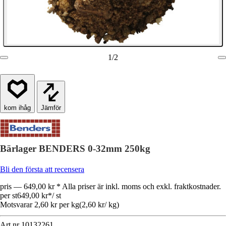
1
/
2
Jämför
Bärlager BENDERS 0-32mm 250kg
Bli den första att recensera
pris — 649,00 kr * Alla priser är inkl. moms och exkl. fraktkostnader.
per st
649,00 kr
*
/
st
Motsvarar 2,60 kr per kg
(
2,60 kr
/
kg
)
Art.nr
10132261