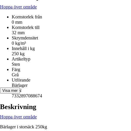
Hoppa över område
Kornstorlek från
0 mm
Kornstorlek till
32 mm
Skrymdensitet
0 kg/m³
Innehåll i kg
250 kg
Artikeltyp
Sten
Färg
Grå
Utförande
Bärlager
EAN
Visa mer
7332897088674
Beskrivning
Hoppa över område
Bärlager i storsäck 250kg