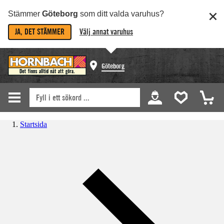
Stämmer
Göteborg
som ditt valda varuhus?
JA, DET STÄMMER
Välj annat varuhus
Göteborg
Startsida