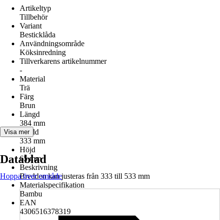
Artikeltyp
Tillbehör
Variant
Besticklåda
Användningsområde
Köksinredning
Tillverkarens artikelnummer
-
Material
Trä
Färg
Brun
Längd
384 mm
Bredd
Visa mer
333 mm
Höjd
Datablad
65 mm
Beskrivning
Hoppa över område
Bredden kan justeras från 333 till 533 mm
Materialspecifikation
Bambu
EAN
4306516378319