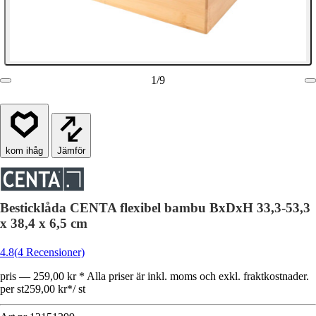
1
/
9
Jämför
Besticklåda CENTA flexibel bambu BxDxH 33,3-53,3
x 38,4 x 6,5 cm
4.8
(4 Recensioner)
pris — 259,00 kr * Alla priser är inkl. moms och exkl. fraktkostnader.
per st
259,00 kr
*
/
st