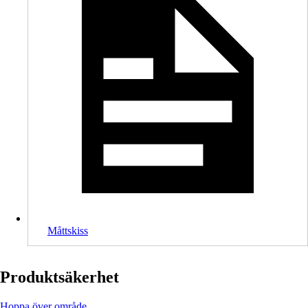
Måttskiss
Produktsäkerhet
Hoppa över område