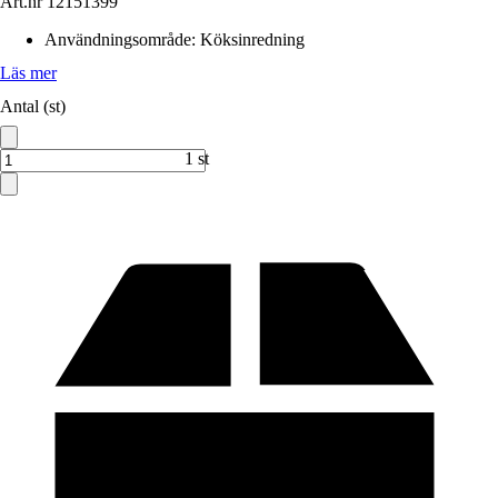
Art.nr
12151399
Användningsområde
:
Köksinredning
Läs mer
Antal (st)
1 st