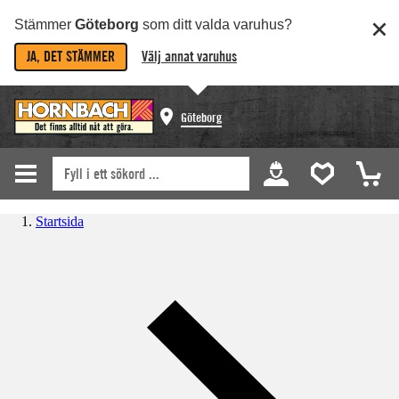
Stämmer
Göteborg
som ditt valda varuhus?
JA, DET STÄMMER
Välj annat varuhus
Göteborg
Startsida