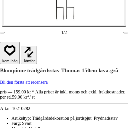
1
/
2
Jämför
Blompinne trädgårdsstav Thomas 150cm lava-grå
Bli den första att recensera
pris — 159,00 kr * Alla priser är inkl. moms och exkl. fraktkostnader.
per st
159,00 kr
*
/
st
Art.nr
10210282
Artikeltyp
:
Trädgårdsdekoration på jordspjut, Prydnadsstav
Färg
:
Svart