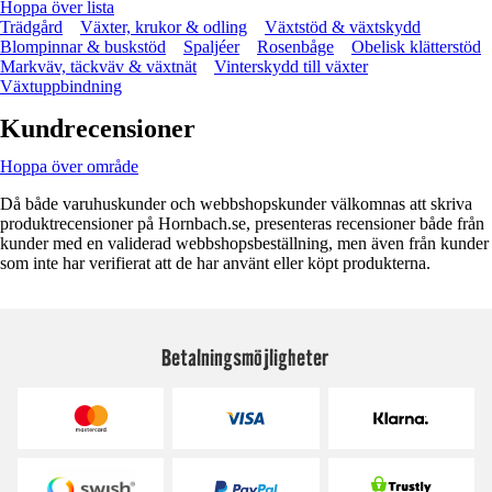
Hoppa över lista
Trädgård
Växter, krukor & odling
Växtstöd & växtskydd
Blompinnar & buskstöd
Spaljéer
Rosenbåge
Obelisk klätterstöd
Markväv, täckväv & växtnät
Vinterskydd till växter
Växtuppbindning
Kundrecensioner
Hoppa över område
Då både varuhuskunder och webbshopskunder välkomnas att skriva
produktrecensioner på Hornbach.se, presenteras recensioner både från
kunder med en validerad webbshopsbeställning, men även från kunder
som inte har verifierat att de har använt eller köpt produkterna.
Betalningsmöjligheter