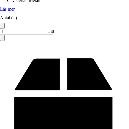
Material
:
Metall
Läs mer
Antal (st)
1 st