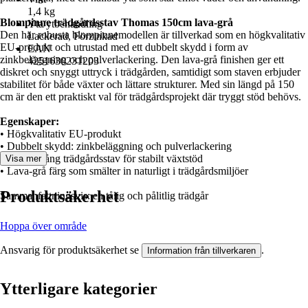
1,4 kg
Blompinne trädgårdsstav Thomas 150cm lava-grå
Yta/ytbehandling
Den här robusta blompinnemodellen är tillverkad som en högkvalitativ
Lackerad, Förzinkad
EU‑produkt och utrustad med ett dubbelt skydd i form av
EAN
zinkbeläggning och pulverlackering. Den lava‑grå finishen ger ett
4251630231203
diskret och snyggt uttryck i trädgården, samtidigt som staven erbjuder
stabilitet för både växter och lättare strukturer. Med sin längd på 150
cm är den ett praktiskt val för trädgårdsprojekt där tryggt stöd behövs.
Egenskaper:
• Högkvalitativ EU‑produkt
• Dubbelt skydd: zinkbeläggning och pulverlackering
• 150 cm lång trädgårdsstav för stabilt växtstöd
Visa mer
• Lava‑grå färg som smälter in naturligt i trädgårdsmiljöer
Produktsäkerhet
Sammanfattningsvis: en tålig och pålitlig trädgår
Hoppa över område
Ansvarig för produktsäkerhet se
.
Information från tillverkaren
Ytterligare kategorier