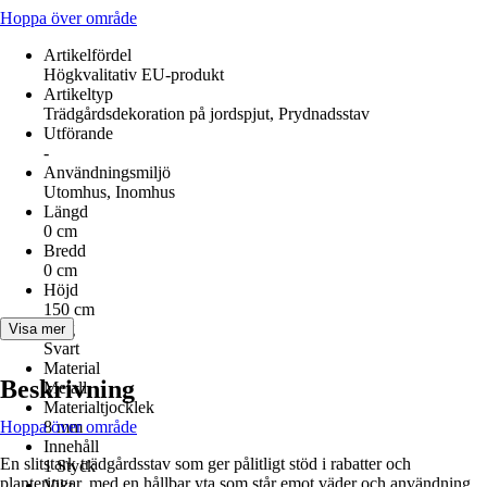
Hoppa över område
Artikelfördel
Högkvalitativ EU‑produkt
Artikeltyp
Trädgårdsdekoration på jordspjut, Prydnadsstav
Utförande
-
Användningsmiljö
Utomhus, Inomhus
Längd
0 cm
Bredd
0 cm
Höjd
150 cm
Färg
Visa mer
Svart
Material
Beskrivning
Metall
Materialtjocklek
Hoppa över område
8 mm
Innehåll
En slitstark trädgårdsstav som ger pålitligt stöd i rabatter och
1 Styck
planteringar, med en hållbar yta som står emot väder och användning.
Vikt