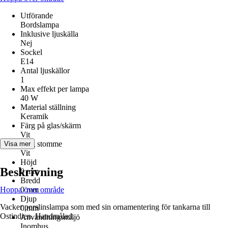
Utförande
Bordslampa
Inklusive ljuskälla
Nej
Sockel
E14
Antal ljuskällor
1
Max effekt per lampa
40 W
Material ställning
Keramik
Färg på glas/skärm
Vit
Färg stomme
Visa mer
Vit
Höjd
Beskrivning
0 mm
Bredd
Hoppa över område
0 mm
Djup
Vacker porslinslampa som med sin ornamentering för tankarna till
0 mm
Ostindien. Handmålad.
Användningsmiljö
Inomhus