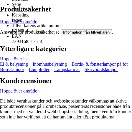
Serie
Produktsäkerhet
-
Kapsling
Ingen
Hoppa över område
Tillverkarens artikelnummer
B2175bl
Ansvarig för produktsäkerhet se
.
Information från tillverkaren
EAN
7393168517514
Ytterligare kategorier
Hoppa över lista
El & belysning
Inomhusbelysning
Bords- & fönsterlampor på fot
Bordslampor
Lampfötter
Lampskärmar
Skrivbordslampor
Kundrecensioner
Hoppa över område
Då både varuhuskunder och webbshopskunder välkomnas att skriva
produktrecensioner på Hornbach.se, presenteras recensioner både från
kunder med en validerad webbshopsbeställning, men även från kunder
som inte har verifierat att de har använt eller köpt produkterna.