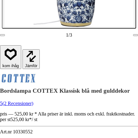
1
/
3
Jämför
Bordslampa COTTEX Klassisk blå med gulddekor
5
(2 Recensioner)
pris — 525,00 kr * Alla priser är inkl. moms och exkl. fraktkostnader.
per st
525,00 kr
*
/
st
Art.nr
10330552