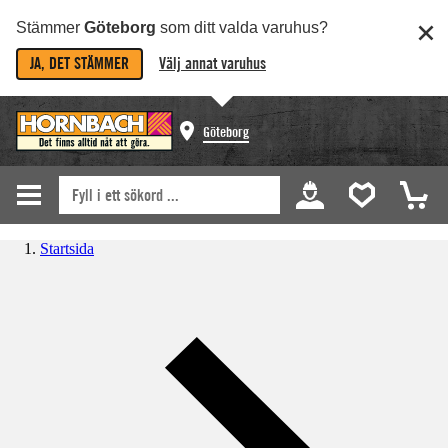
Stämmer
Göteborg
som ditt valda varuhus?
JA, DET STÄMMER
Välj annat varuhus
Göteborg
Startsida