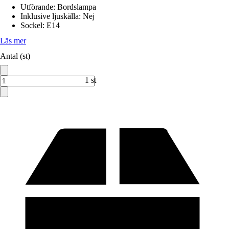
Utförande
:
Bordslampa
Inklusive ljuskälla
:
Nej
Sockel
:
E14
Läs mer
Antal (st)
1 st