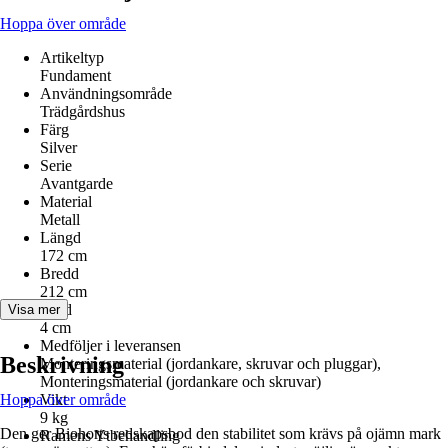
Hoppa över område
Artikeltyp
Fundament
Användningsområde
Trädgårdshus
Färg
Silver
Serie
Avantgarde
Material
Metall
Längd
172 cm
Bredd
212 cm
Höjd
Visa mer
4 cm
Medföljer i leveransen
Beskrivning
Monteringsmaterial (jordankare, skruvar och pluggar),
Monteringsmaterial (jordankare och skruvar)
Hoppa över område
Vikt
9 kg
Den ger Biohorts redskapsbod den stabilitet som krävs på ojämn mark
Ramens Ytbehandling