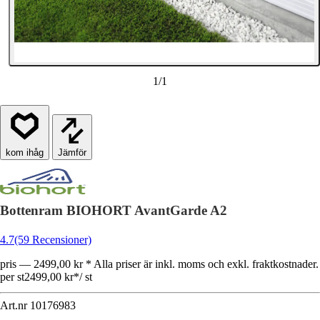
1
/
1
Jämför
Bottenram BIOHORT AvantGarde A2
4.7
(59 Recensioner)
pris — 2499,00 kr * Alla priser är inkl. moms och exkl. fraktkostnader.
per st
2499,00 kr
*
/
st
Art.nr
10176983