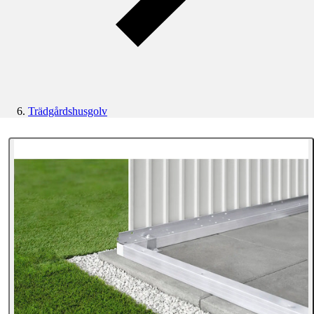
Trädgårdshusgolv