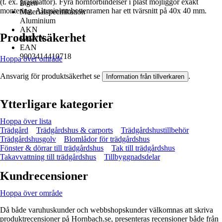
(t. ex. gräsmattor). Fyra hörnförbindelser i plast möjliggör exakt
Ingen
montering. Aluminiumbottenramen har ett tvärsnitt på 40x 40 mm.
Materialspecifikation
Aluminium
AKN
Produktsäkerhet
WGVX
EAN
9003414410718
Hoppa över område
Ansvarig för produktsäkerhet se
.
Information från tillverkaren
Ytterligare kategorier
Hoppa över lista
Trädgård
Trädgårdshus & carports
Trädgårdshustillbehör
Trädgårdshusgolv
Blomlådor för trädgårdshus
Fönster & dörrar till trädgårdshus
Tak till trädgårdshus
Takavvattning till trädgårdshus
Tillbyggnadsdelar
Kundrecensioner
Hoppa över område
Då både varuhuskunder och webbshopskunder välkomnas att skriva
produktrecensioner på Hornbach.se, presenteras recensioner både från