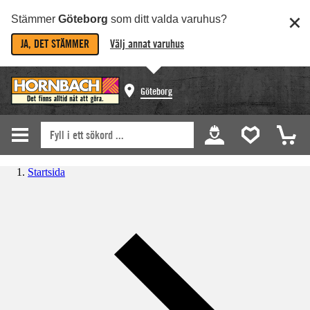
Stämmer
Göteborg
som ditt valda varuhus?
JA, DET STÄMMER
Välj annat varuhus
Göteborg
Startsida