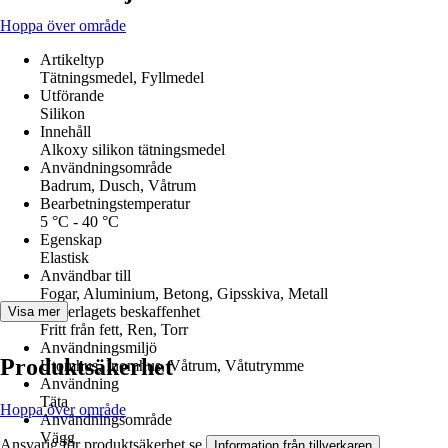
Hoppa över område
Artikeltyp
Tätningsmedel, Fyllmedel
Utförande
Silikon
Innehåll
Alkoxy silikon tätningsmedel
Användningsområde
Badrum, Dusch, Våtrum
Bearbetningstemperatur
5 °C - 40 °C
Egenskap
Elastisk
Användbar till
Fogar, Aluminium, Betong, Gipsskiva, Metall
Underlagets beskaffenhet
Visa mer
Fritt från fett, Ren, Torr
Användningsmiljö
Produktsäkerhet
Utomhus, Inomhus, Våtrum, Våtutrymme
Användning
Täta
Hoppa över område
Användningsområde
Vägg
Ansvarig för produktsäkerhet se
.
Information från tillverkaren