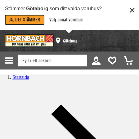
Stämmer
Göteborg
som ditt valda varuhus?
JA, DET STÄMMER
Välj annat varuhus
Göteborg
Startsida