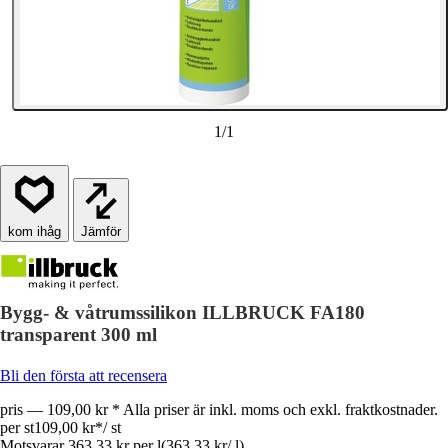
1
/
1
Jämför
Bygg- & våtrumssilikon ILLBRUCK FA180
transparent 300 ml
Bli den första att recensera
pris — 109,00 kr * Alla priser är inkl. moms och exkl. fraktkostnader.
per st
109,00 kr
*
/
st
Motsvarar 363,33 kr per l
(
363,33 kr
/
l
)