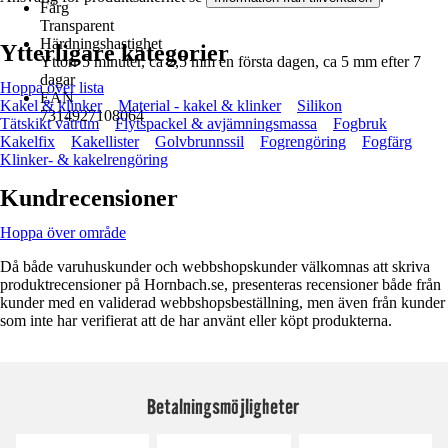
Färg
Transparent
Härdningshastighet
Ytterligare kategorier
Yttorr 5 minuter, ca 2,5 mm en första dagen, ca 5 mm efter 7
dagar
Hoppa över lista
EAN
Kakel & klinker
Material - kakel & klinker
Silikon
7314927108064
Tätskikt våtrum
Flytspackel & avjämningsmassa
Fogbruk
Kakelfix
Kakellister
Golvbrunnssil
Fogrengöring
Fogfärg
Klinker- & kakelrengöring
Kundrecensioner
Hoppa över område
Då både varuhuskunder och webbshopskunder välkomnas att skriva
produktrecensioner på Hornbach.se, presenteras recensioner både från
kunder med en validerad webbshopsbeställning, men även från kunder
som inte har verifierat att de har använt eller köpt produkterna.
Betalningsmöjligheter