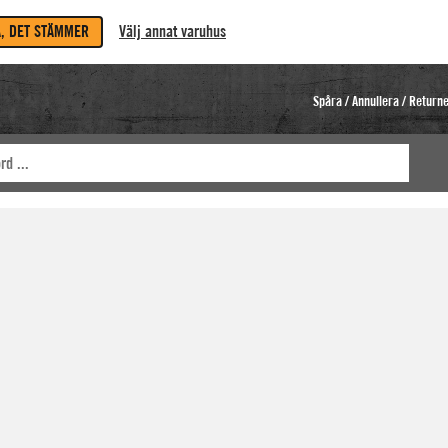
A, DET STÄMMER
Välj annat varuhus
Spåra / Annullera / Return