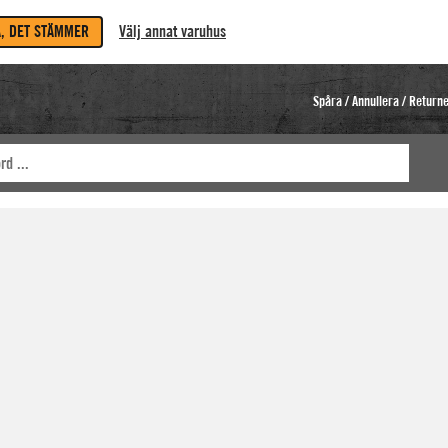
A, DET STÄMMER
Välj annat varuhus
Spåra / Annullera / Return