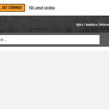
A, DET STÄMMER
Välj annat varuhus
Spåra / Annullera / Return