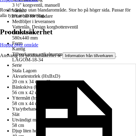
3 ½" korgventil, manuell
Rostfri diskho utan blandarområde. Stor ho på höger sida. Passar för
Variant
alla typer av montering.
Utan hål för blandare
Medföljer i leveransen
Vattenlås, Design korgbottenventil
Produktsäkerhet
Information
580x440 mm
Form
Hoppa över område
Kantig
Tillverkarens artikelnummer
Ansvarig för produktsäkerhet se
.
Information från tillverkaren
LAGOM-18-34
Serie
Stala Lagom
Akvariestorlek (HxBxD)
20 cm x 34 cm x 40 cm
Bänkskiva (bxd)
56 cm x 42 cm
Yttermått (bxd)
58 cm x 44 cm
Yta/ytbehandling
Slät
Utvändigt mått bredd
58 cm
Djup liten ho