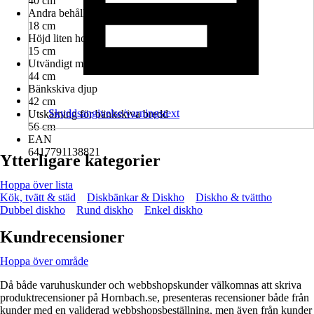
40 cm
Andra behållarens bredd
18 cm
Höjd liten ho
15 cm
Utvändigt mått djup
44 cm
Bänkskiva djup
42 cm
Skyddsangivelse/varningstext
Utskärning för bänkskiva bredd
56 cm
EAN
6417791138821
Ytterligare kategorier
Hoppa över lista
Kök, tvätt & städ
Diskbänkar & Diskho
Diskho & tvättho
Dubbel diskho
Rund diskho
Enkel diskho
Kundrecensioner
Hoppa över område
Då både varuhuskunder och webbshopskunder välkomnas att skriva
produktrecensioner på Hornbach.se, presenteras recensioner både från
kunder med en validerad webbshopsbeställning, men även från kunder