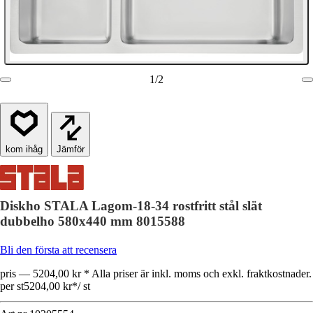
1
/
2
Jämför
Diskho STALA Lagom-18-34 rostfritt stål slät
dubbelho 580x440 mm 8015588
Bli den första att recensera
pris — 5204,00 kr * Alla priser är inkl. moms och exkl. fraktkostnader.
per st
5204,00 kr
*
/
st