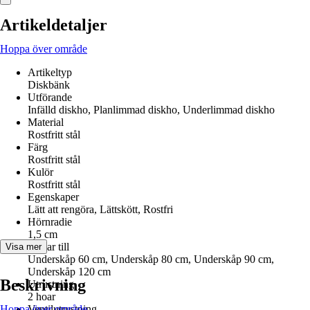
Artikeldetaljer
Hoppa över område
Artikeltyp
Diskbänk
Utförande
Infälld diskho, Planlimmad diskho, Underlimmad diskho
Material
Rostfritt stål
Färg
Rostfritt stål
Kulör
Rostfritt stål
Egenskaper
Lätt att rengöra, Lättskött, Rostfri
Hörnradie
1,5 cm
Passar till
Visa mer
Underskåp 60 cm, Underskåp 80 cm, Underskåp 90 cm,
Underskåp 120 cm
Beskrivning
Utrustning
2 hoar
Hoppa över område
Ventilutrustning