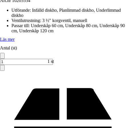
Art.nr
10205554
Utförande
:
Infälld diskho, Planlimmad diskho, Underlimmad
diskho
Ventilutrustning
:
3 ½" korgventil, manuell
Passar till
:
Underskåp 60 cm, Underskåp 80 cm, Underskåp 90
cm, Underskåp 120 cm
Läs mer
Antal (st)
1 st