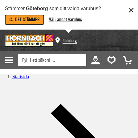
Stämmer
Göteborg
som ditt valda varuhus?
JA, DET STÄMMER
Välj annat varuhus
Göteborg
Startsida