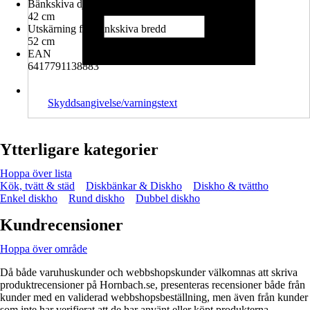
Bänkskiva djup
42 cm
Utskärning för bänkskiva bredd
52 cm
EAN
6417791138883
Skyddsangivelse/varningstext
Ytterligare kategorier
Hoppa över lista
Kök, tvätt & städ
Diskbänkar & Diskho
Diskho & tvättho
Enkel diskho
Rund diskho
Dubbel diskho
Kundrecensioner
Hoppa över område
Då både varuhuskunder och webbshopskunder välkomnas att skriva
produktrecensioner på Hornbach.se, presenteras recensioner både från
kunder med en validerad webbshopsbeställning, men även från kunder
som inte har verifierat att de har använt eller köpt produkterna.