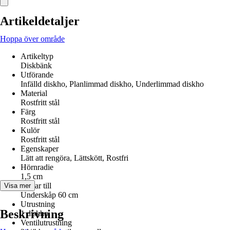
Artikeldetaljer
Hoppa över område
Artikeltyp
Diskbänk
Utförande
Infälld diskho, Planlimmad diskho, Underlimmad diskho
Material
Rostfritt stål
Färg
Rostfritt stål
Kulör
Rostfritt stål
Egenskaper
Lätt att rengöra, Lättskött, Rostfri
Hörnradie
1,5 cm
Passar till
Visa mer
Underskåp 60 cm
Utrustning
Beskrivning
1 diskho
Ventilutrustning