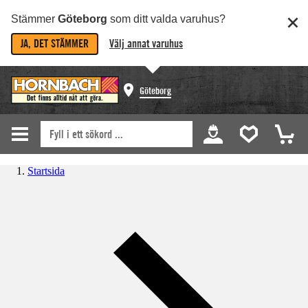
Stämmer
Göteborg
som ditt valda varuhus?
JA, DET STÄMMER
Välj annat varuhus
Göteborg
Startsida