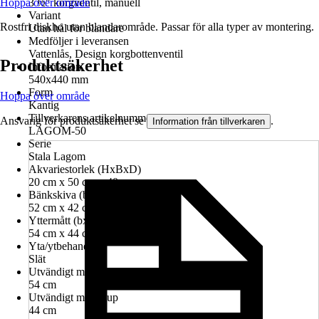
Hoppa över område
3 ½" korgventil, manuell
Variant
Rostfri diskho utan blandarområde. Passar för alla typer av montering.
Utan hål för blandare
Medföljer i leveransen
Vattenlås, Design korgbottenventil
Produktsäkerhet
Information
540x440 mm
Form
Hoppa över område
Kantig
Tillverkarens artikelnummer
Ansvarig för produktsäkerhet se
.
Information från tillverkaren
LAGOM-50
Serie
Stala Lagom
Akvariestorlek (HxBxD)
20 cm x 50 cm x 40 cm
Bänkskiva (bxd)
52 cm x 42 cm
Yttermått (bxd)
54 cm x 44 cm
Yta/ytbehandling
Slät
Utvändigt mått bredd
54 cm
Utvändigt mått djup
44 cm