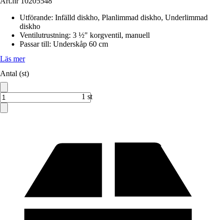
Art.nr
10205548
Utförande
:
Infälld diskho, Planlimmad diskho, Underlimmad
diskho
Ventilutrustning
:
3 ½" korgventil, manuell
Passar till
:
Underskåp 60 cm
Läs mer
Antal (st)
1 st