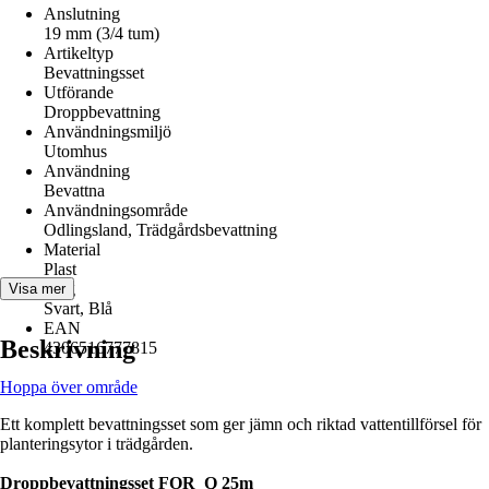
Anslutning
19 mm (3/4 tum)
Artikeltyp
Bevattningsset
Utförande
Droppbevattning
Användningsmiljö
Utomhus
Användning
Bevattna
Användningsområde
Odlingsland, Trädgårdsbevattning
Material
Plast
Färg
Visa mer
Svart, Blå
EAN
Beskrivning
4306516777815
Hoppa över område
Ett komplett bevattningsset som ger jämn och riktad vattentillförsel för
planteringsytor i trädgården.
Droppbevattningsset FOR_Q 25m