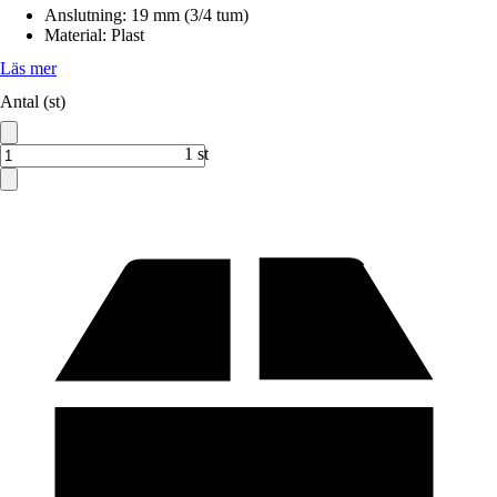
Anslutning
:
19 mm (3/4 tum)
Material
:
Plast
Läs mer
Antal (st)
1 st