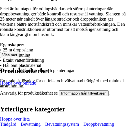
Setet är framtaget för odlingsbäddar och större planteringar där
droppbevattning ger både kontroll och resurssnål vattning. Slangen på
25 meter når enkelt över längre sträckor och dropptekniken ger
växterna bättre motståndskraft och minskar vattenförbrukningen. Den
robusta konstruktionen är utformad för att motstå igensättning och
klara långvarigt utomhusbruk.
Egenskaper:
• 25 m droppslang
• 3/4” anslutning
Visa mer
• Exakt vattenfördelning
• Hållbart plastmaterial
Produktsäkerhet
• Passar trädgårdsbäddar och planteringar
En praktisk lösning för en frisk och välvattnad trädgård med minimal
Hoppa över område
ansträngning.
Ansvarig för produktsäkerhet se
.
Information från tillverkaren
Ytterligare kategorier
Hoppa över lista
Trädgård
Bevattning
Bevattningssystem
Droppbevattning