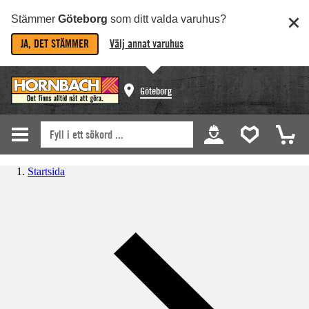
Stämmer
Göteborg
som ditt valda varuhus?
JA, DET STÄMMER
Välj annat varuhus
Göteborg
Startsida