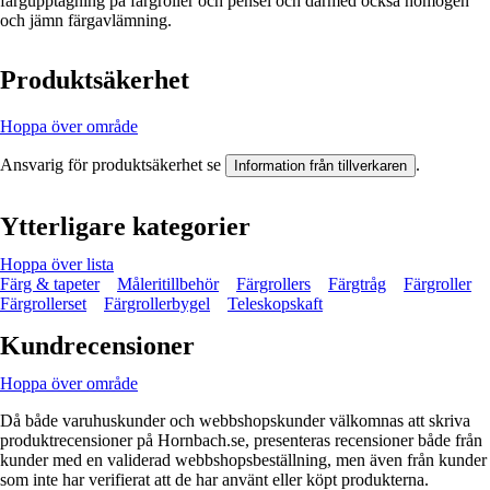
färgupptagning på färgroller och pensel och därmed också homogen
och jämn färgavlämning.
Produktsäkerhet
Hoppa över område
Ansvarig för produktsäkerhet se
.
Information från tillverkaren
Ytterligare kategorier
Hoppa över lista
Färg & tapeter
Måleritillbehör
Färgrollers
Färgtråg
Färgroller
Färgrollerset
Färgrollerbygel
Teleskopskaft
Kundrecensioner
Hoppa över område
Då både varuhuskunder och webbshopskunder välkomnas att skriva
produktrecensioner på Hornbach.se, presenteras recensioner både från
kunder med en validerad webbshopsbeställning, men även från kunder
som inte har verifierat att de har använt eller köpt produkterna.