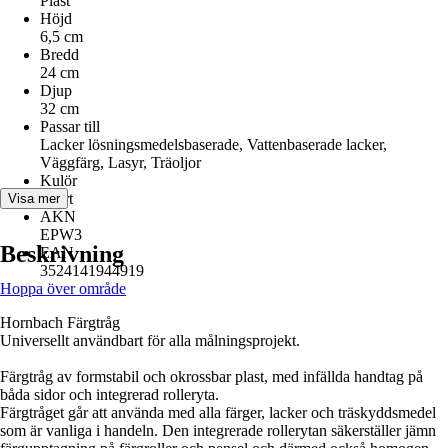
Plast
Höjd
6,5 cm
Bredd
24 cm
Djup
32 cm
Passar till
Lacker lösningsmedelsbaserade, Vattenbaserade lacker,
Väggfärg, Lasyr, Träoljor
Kulör
Svart
Visa mer
AKN
EPW3
Beskrivning
EAN
3524141944919
Hoppa över område
Hornbach Färgtråg
Universellt användbart för alla målningsprojekt.
Färgtråg av formstabil och okrossbar plast, med infällda handtag på
båda sidor och integrerad rolleryta.
Färgtråget går att använda med alla färger, lacker och träskyddsmedel
som är vanliga i handeln. Den integrerade rollerytan säkerställer jämn