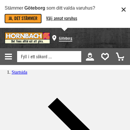
Stämmer
Göteborg
som ditt valda varuhus?
JA, DET STÄMMER
Välj annat varuhus
Göteborg
Startsida