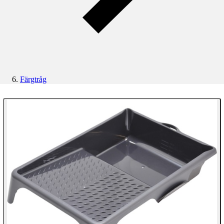
Färgtråg