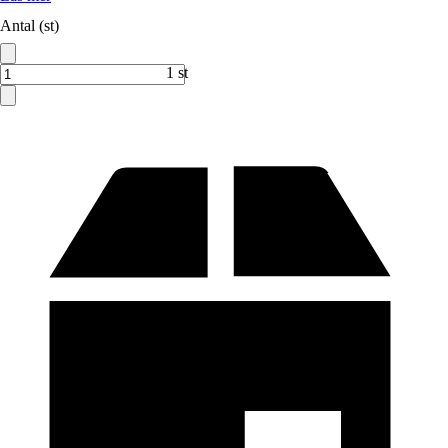
Antal (st)
1 st