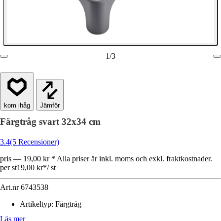
1
/
3
Jämför
Färgtråg svart 32x34 cm
3.4
(5 Recensioner)
pris — 19,00 kr * Alla priser är inkl. moms och exkl. fraktkostnader.
per st
19,00 kr
*
/
st
Art.nr
6743538
Artikeltyp
:
Färgtråg
Läs mer