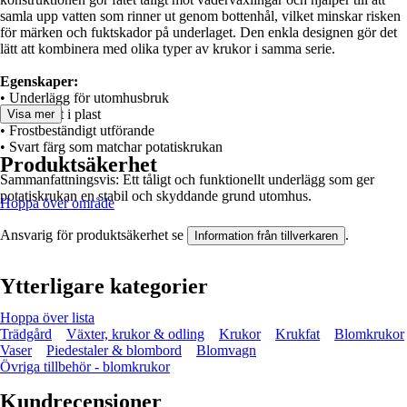
samla upp vatten som rinner ut genom bottenhål, vilket minskar risken
för märken och fuktskador på underlaget. Den enkla designen gör det
lätt att kombinera med olika typer av krukor i samma serie.
Egenskaper:
• Underlägg för utomhusbruk
• Tillverkat i plast
Visa mer
• Frostbeständigt utförande
• Svart färg som matchar potatiskrukan
Produktsäkerhet
Sammanfattningsvis: Ett tåligt och funktionellt underlägg som ger
potatiskrukan en stabil och skyddande grund utomhus.
Hoppa över område
Ansvarig för produktsäkerhet se
.
Information från tillverkaren
Ytterligare kategorier
Hoppa över lista
Trädgård
Växter, krukor & odling
Krukor
Krukfat
Blomkrukor
Vaser
Piedestaler & blombord
Blomvagn
Övriga tillbehör - blomkrukor
Kundrecensioner