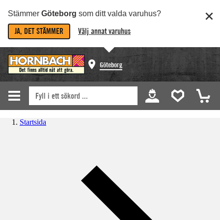
Stämmer
Göteborg
som ditt valda varuhus?
JA, DET STÄMMER
Välj annat varuhus
Göteborg
Startsida