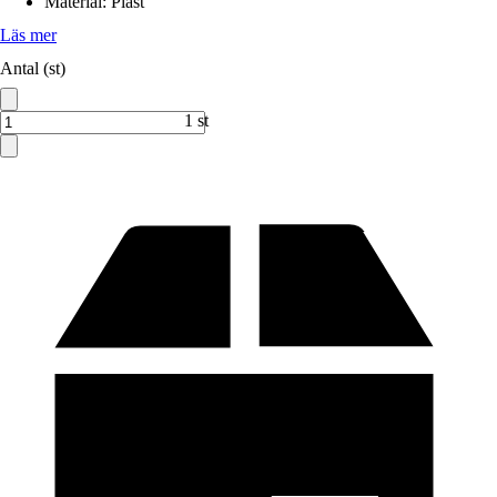
Material
:
Plast
Läs mer
Antal (st)
1 st