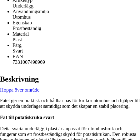
Artikeltyp
Underlägg
Användningsmiljö
Utomhus
Egenskap
Frostbeständig
Material
Plast
Färg
Svart
EAN
7331007498969
Beskrivning
Hoppa över område
Fatet ger en praktisk och hållbar bas för krukor utomhus och hjälper till
att skydda underlaget samtidigt som det skapar en stabil placering.
Fat till potatiskruka svart
Detta svarta underlägg i plast är anpassat för utomhusbruk och
fungerar som ett frostbeständigt skydd för potatiskrukan. Den robusta
konstruktionen gör fatet tåligt mot väderväxlingar och hjälper till att