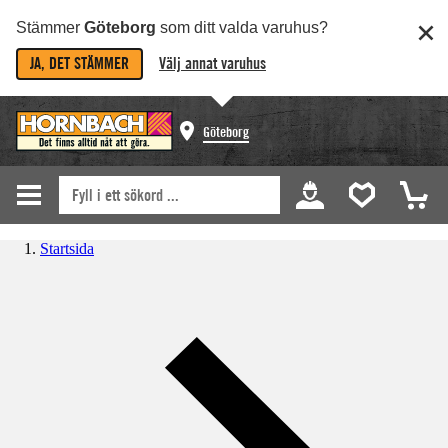
Stämmer
Göteborg
som ditt valda varuhus?
JA, DET STÄMMER
Välj annat varuhus
Göteborg
Startsida