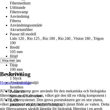
Filtermedium
Utförande
Filtersvamp
Användning
Filtrera
Användningsområde
Akvariumfilter
Passar till modell
Lido 120 , Rio 125 , Rio 180 , Rio 240 , Vision 180 , Trigon
190
Bredd
105 mm
Höjd
55 mm
Visa mer
Djup
100 mm
Beskrivning
Innehåll
1 Styck
Hoppa över område
Användningsmiljö
Inomhus
JUWEL filtersvamp grov används för den mekaniska och biologiska
Passar till
filtreringen av ditt akvarium, vilket gör den till en viktig komponent i
Sötvatten, Saltvatten
JUWEL-filtersystemet. Den grova porstrukturen ger en stor ytarea,
EAN
vilket garanterar ett jämförelsevis högt och jämnt flöde av vatten. Detta
2002241749005, 4022573880502
gör filtersvampen särskilt lämplig för biologisk filtrering i en aerob