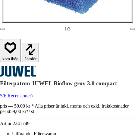
1
/
3
Jämför
Filterpatron JUWEL Bioflow grov 3.0 compact
5
(6 Recensioner)
pris — 59,00 kr * Alla priser är inkl. moms och exkl. fraktkostnader.
per st
59,00 kr
*
/
st
Art.nr
2241749
Utförande
:
Filtersvamp