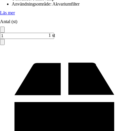
Användningsområde
:
Akvariumfilter
Läs mer
Antal (st)
1 st