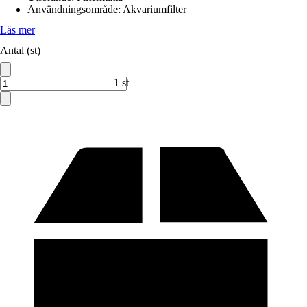
Användningsområde
:
Akvariumfilter
Läs mer
Antal (st)
1 st