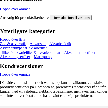
Hoppa över område
Ansvarig för produktsäkerhet se
.
Information från tillverkaren
Ytterligare kategorier
Hoppa över lista
Zoo & akvaristik
Akvaristik
Akvarieteknik
Akvariepumpar & akvariefilter
Tillbehör akvariefilter & akvariepumpar
Akvarium innerfilter
Akvarium ytterfilter
Matarpump
Kundrecensioner
Hoppa över område
Då både varuhuskunder och webbshopskunder välkomnas att skriva
produktrecensioner på Hornbach.se, presenteras recensioner både från
kunder med en validerad webbshopsbeställning, men även från kunder
som inte har verifierat att de har använt eller köpt produkterna.