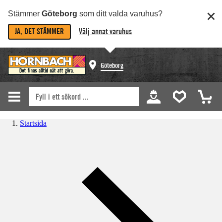
Stämmer
Göteborg
som ditt valda varuhus?
JA, DET STÄMMER
Välj annat varuhus
Göteborg
Startsida