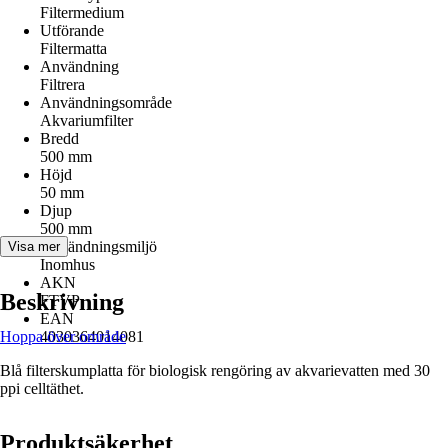
Filtermedium
Utförande
Filtermatta
Användning
Filtrera
Användningsområde
Akvariumfilter
Bredd
500 mm
Höjd
50 mm
Djup
500 mm
Användningsmiljö
Visa mer
Inomhus
AKN
Beskrivning
FTVP
EAN
Hoppa över område
4030364014081
Blå filterskumplatta för biologisk rengöring av akvarievatten med 30
ppi celltäthet.
Produktsäkerhet