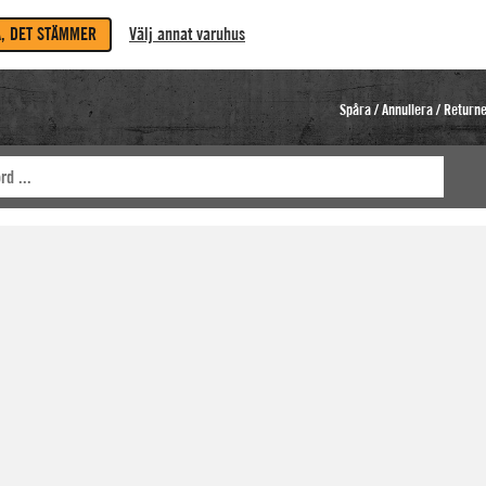
A, DET STÄMMER
Välj annat varuhus
Spåra / Annullera / Return