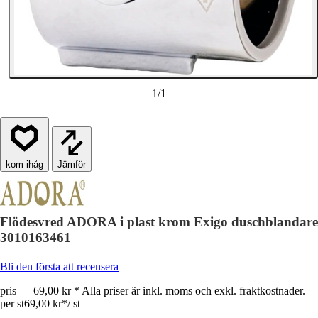
1
/
1
Jämför
Flödesvred ADORA i plast krom Exigo duschblandare
3010163461
Bli den första att recensera
pris — 69,00 kr * Alla priser är inkl. moms och exkl. fraktkostnader.
per st
69,00 kr
*
/
st