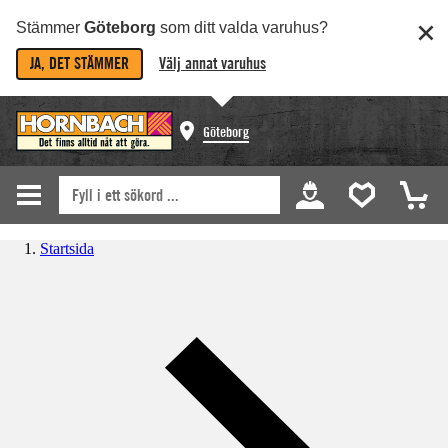
Stämmer
Göteborg
som ditt valda varuhus?
JA, DET STÄMMER
Välj annat varuhus
Göteborg
Startsida