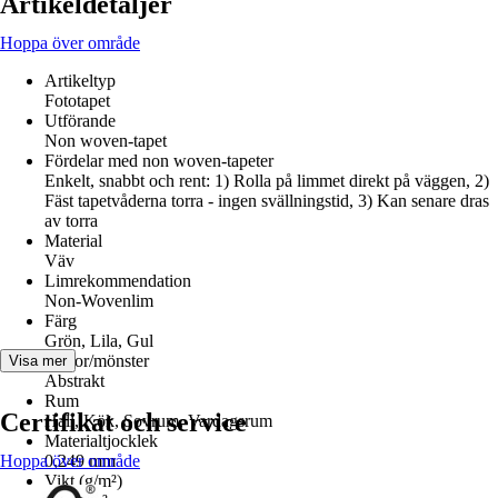
Artikeldetaljer
Hoppa över område
Artikeltyp
Fototapet
Utförande
Non woven-tapet
Fördelar med non woven-tapeter
Enkelt, snabbt och rent: 1) Rolla på limmet direkt på väggen, 2)
Fäst tapetvåderna torra - ingen svällningstid, 3) Kan senare dras
av torra
Material
Väv
Limrekommendation
Non-Wovenlim
Färg
Grön, Lila, Gul
Dekor/mönster
Visa mer
Abstrakt
Rum
Certifikat och service
Hall, Kök, Sovrum, Vardagsrum
Materialtjocklek
Hoppa över område
0,249 mm
Vikt (g/m²)