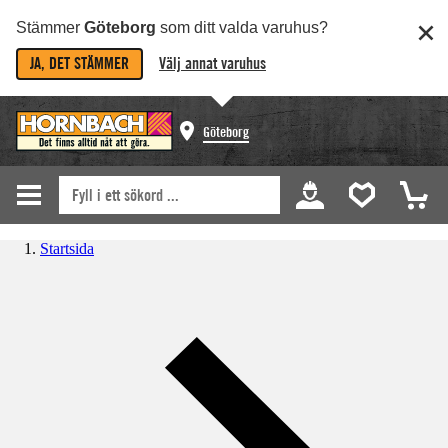
Stämmer
Göteborg
som ditt valda varuhus?
JA, DET STÄMMER
Välj annat varuhus
Göteborg
Startsida