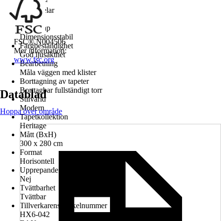
150 g/m²
Antal delar
6
Egenskap
Dimensionsstabil
FSC® N004506
Färgbeständighet
Mer information:
God ljusäkthet
www.fsc.org
Bearbetning
Måla väggen med klister
Borttagning av tapeter
Borttagbar fullständigt torr
Datablad
Stilvärld
Modern
Hoppa över område
Tapetkollektion
Heritage
Mått (BxH)
300 x 280 cm
Format
Horisontell
Upprepande design
Nej
Tvättbarhet
Tvättbar
Tillverkarens artikelnummer
HX6-042