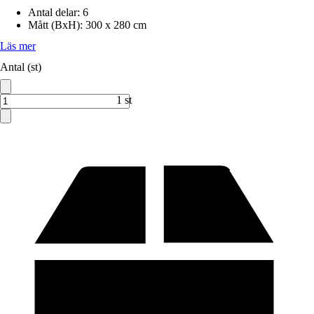
Antal delar
:
6
Mått (BxH)
:
300 x 280 cm
Läs mer
Antal (st)
1 st