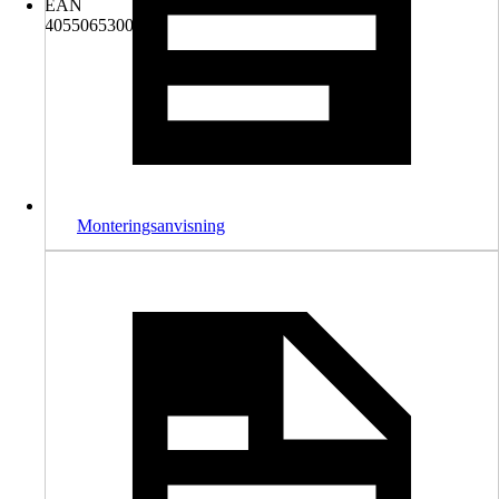
EAN
4055065300424
Monteringsanvisning