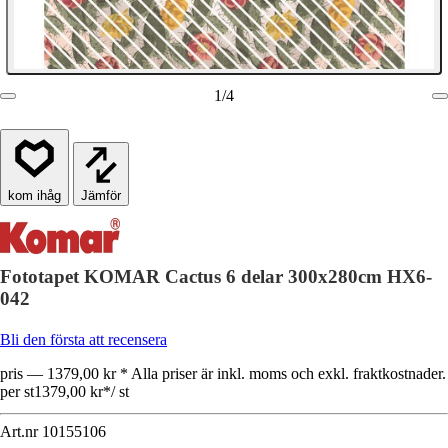
1
/
4
Jämför
Fototapet KOMAR Cactus 6 delar 300x280cm HX6-
042
Bli den första att recensera
pris — 1379,00 kr * Alla priser är inkl. moms och exkl. fraktkostnader.
per st
1379,00 kr
*
/
st
Art.nr
10155106