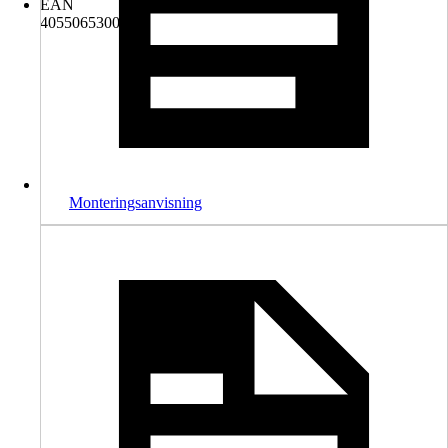
EAN
4055065300097
Monteringsanvisning