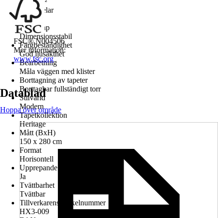
150 g/m²
Antal delar
3
Egenskap
Dimensionsstabil
FSC® N004506
Färgbeständighet
Mer information:
God ljusäkthet
www.fsc.org
Bearbetning
Måla väggen med klister
Borttagning av tapeter
Borttagbar fullständigt torr
Datablad
Stilvärld
Modern
Hoppa över område
Tapetkollektion
Heritage
Mått (BxH)
150 x 280 cm
Format
Horisontell
Upprepande design
Ja
Tvättbarhet
Tvättbar
Tillverkarens artikelnummer
HX3-009