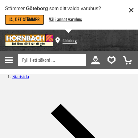
Stämmer
Göteborg
som ditt valda varuhus?
JA, DET STÄMMER
Välj annat varuhus
Göteborg
Startsida