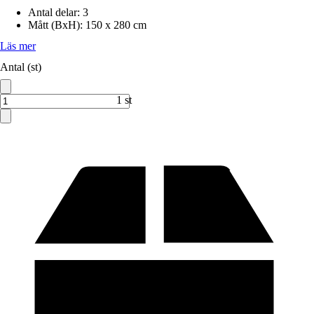
Antal delar
:
3
Mått (BxH)
:
150 x 280 cm
Läs mer
Antal (st)
1 st