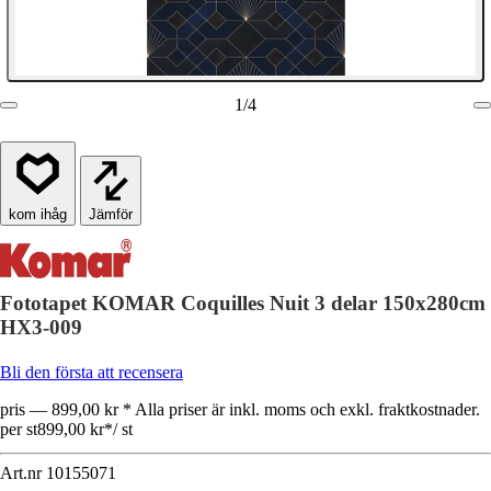
1
/
4
Jämför
Fototapet KOMAR Coquilles Nuit 3 delar 150x280cm
HX3-009
Bli den första att recensera
pris — 899,00 kr * Alla priser är inkl. moms och exkl. fraktkostnader.
per st
899,00 kr
*
/
st
Art.nr
10155071