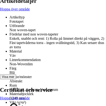
Artikeldetaljer
Hoppa över område
Artikeltyp
Fototapet
Utförande
Non woven-tapet
Fördelar med non woven-tapeter
Enkelt, snabbt och rent: 1) Rolla på limmet direkt på väggen, 2)
Fäst tapetvåderna torra - ingen svällningstid, 3) Kan senare dras
av torra
Material
Väv
Limrekommendation
Non-Wovenlim
Färg
Blå
Dekor/mönster
Visa mer
Abstrakt
Rum
Certifikat och service
Hall, Kök, Sovrum, Vardagsrum
Materialtjocklek
Hoppa över område
0,249 mm
Vikt (g/m²)