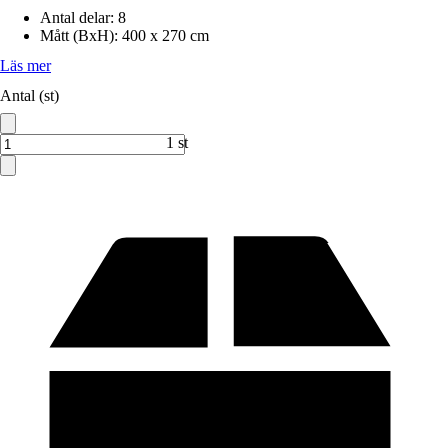
Antal delar
:
8
Mått (BxH)
:
400 x 270 cm
Läs mer
Antal (st)
1 st