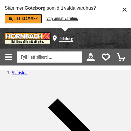
Stämmer
Göteborg
som ditt valda varuhus?
JA, DET STÄMMER
Välj annat varuhus
Göteborg
Startsida