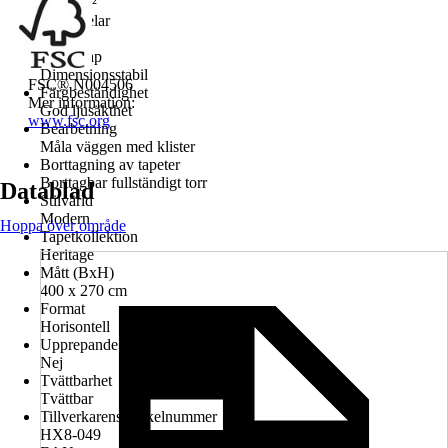
150 g/m²
Antal delar
8
Egenskap
Dimensionsstabil
FSC® N004506
Färgbeständighet
Mer information:
God ljusäkthet
www.fsc.org
Bearbetning
Måla väggen med klister
Borttagning av tapeter
Borttagbar fullständigt torr
Datablad
Stilvärld
Modern
Hoppa över område
Tapetkollektion
Heritage
Mått (BxH)
400 x 270 cm
Format
Horisontell
Upprepande design
Nej
Tvättbarhet
Tvättbar
Tillverkarens artikelnummer
HX8-049