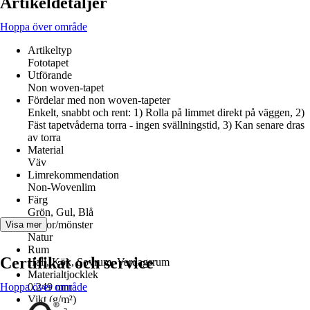
Artikeldetaljer
Hoppa över område
Artikeltyp
Fototapet
Utförande
Non woven-tapet
Fördelar med non woven-tapeter
Enkelt, snabbt och rent: 1) Rolla på limmet direkt på väggen, 2)
Fäst tapetvåderna torra - ingen svällningstid, 3) Kan senare dras
av torra
Material
Väv
Limrekommendation
Non-Wovenlim
Färg
Grön, Gul, Blå
Dekor/mönster
Visa mer
Natur
Rum
Certifikat och service
Hall, Kök, Sovrum, Vardagsrum
Materialtjocklek
Hoppa över område
0,249 mm
Vikt (g/m²)