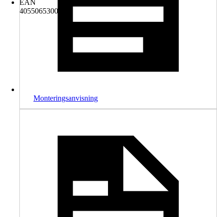
EAN
4055065300493
Monteringsanvisning