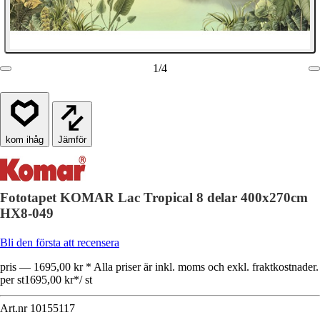
1
/
4
Jämför
Fototapet KOMAR Lac Tropical 8 delar 400x270cm
HX8-049
Bli den första att recensera
pris — 1695,00 kr * Alla priser är inkl. moms och exkl. fraktkostnader.
per st
1695,00 kr
*
/
st
Art.nr
10155117