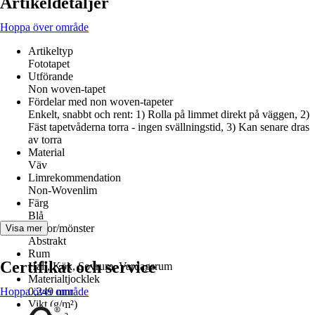
Artikeldetaljer
Hoppa över område
Artikeltyp
Fototapet
Utförande
Non woven-tapet
Fördelar med non woven-tapeter
Enkelt, snabbt och rent: 1) Rolla på limmet direkt på väggen, 2)
Fäst tapetvåderna torra - ingen svällningstid, 3) Kan senare dras
av torra
Material
Väv
Limrekommendation
Non-Wovenlim
Färg
Blå
Dekor/mönster
Visa mer
Abstrakt
Rum
Certifikat och service
Hall, Kök, Sovrum, Vardagsrum
Materialtjocklek
Hoppa över område
0,249 mm
Vikt (g/m²)