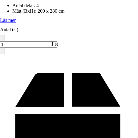
Antal delar
:
4
Mått (BxH)
:
200 x 280 cm
Läs mer
Antal (st)
1 st