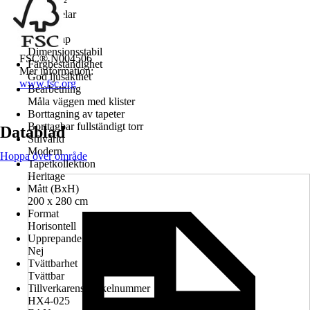
150 g/m²
Antal delar
4
Egenskap
Dimensionsstabil
FSC® N004506
Färgbeständighet
Mer information:
God ljusäkthet
www.fsc.org
Bearbetning
Måla väggen med klister
Borttagning av tapeter
Borttagbar fullständigt torr
Datablad
Stilvärld
Modern
Hoppa över område
Tapetkollektion
Heritage
Mått (BxH)
200 x 280 cm
Format
Horisontell
Upprepande design
Nej
Tvättbarhet
Tvättbar
Tillverkarens artikelnummer
HX4-025