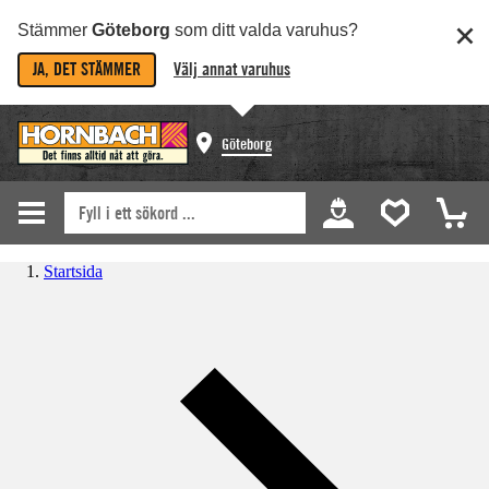
Stämmer
Göteborg
som ditt valda varuhus?
JA, DET STÄMMER
Välj annat varuhus
Göteborg
Startsida