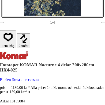
1
/
4
Jämför
Fototapet KOMAR Nocturne 4 delar 200x280cm
HX4-025
Bli den första att recensera
pris — 1139,00 kr * Alla priser är inkl. moms och exkl. fraktkostnader.
per st
1139,00 kr
*
/
st
Art.nr
10155084