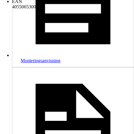
EAN
4055065300257
Monteringsanvisning