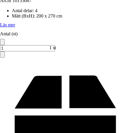
Art.nr
10155087
Antal delar
:
4
Mått (BxH)
:
200 x 270 cm
Läs mer
Antal (st)
1 st