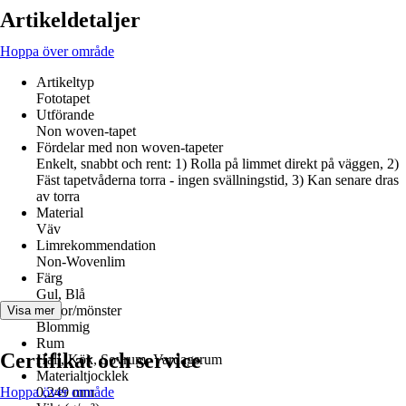
Artikeldetaljer
Hoppa över område
Artikeltyp
Fototapet
Utförande
Non woven-tapet
Fördelar med non woven-tapeter
Enkelt, snabbt och rent: 1) Rolla på limmet direkt på väggen, 2)
Fäst tapetvåderna torra - ingen svällningstid, 3) Kan senare dras
av torra
Material
Väv
Limrekommendation
Non-Wovenlim
Färg
Gul, Blå
Dekor/mönster
Visa mer
Blommig
Rum
Certifikat och service
Hall, Kök, Sovrum, Vardagsrum
Materialtjocklek
Hoppa över område
0,249 mm