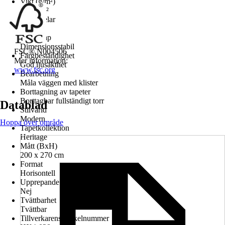
Vikt (g/m²)
150 g/m²
Antal delar
4
Egenskap
Dimensionsstabil
FSC® N004506
Färgbeständighet
Mer information:
God ljusäkthet
www.fsc.org
Bearbetning
Måla väggen med klister
Borttagning av tapeter
Borttagbar fullständigt torr
Datablad
Stilvärld
Modern
Hoppa över område
Tapetkollektion
Heritage
Mått (BxH)
200 x 270 cm
Format
Horisontell
Upprepande design
Nej
Tvättbarhet
Tvättbar
Tillverkarens artikelnummer