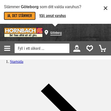
Stämmer
Göteborg
som ditt valda varuhus?
JA, DET STÄMMER
Välj annat varuhus
Göteborg
Startsida