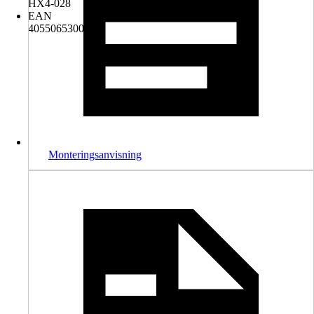
HX4-028
EAN
4055065300288
Monteringsanvisning