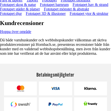
Färg & tapeter
Tapeter
Fototapet
Fototapet blommor
Fototapet skog & natur
Fototapet barnrum
Fototapet hav & strand
Fototapet städer & platser
Fototapet mönster & abstrakt
Fototapet djur
Fototapet 3D & illusioner
Fototapet ytor & struktur
Kundrecensioner
Hoppa över område
Då både varuhuskunder och webbshopskunder välkomnas att skriva
produktrecensioner på Hornbach.se, presenteras recensioner både från
kunder med en validerad webbshopsbeställning, men även från kunder
som inte har verifierat att de har använt eller köpt produkterna.
Betalningsmöjligheter