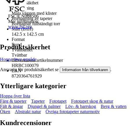
God ljusäkthet
Bearbetning
Måla väggen med klister
FSC® N004506
Borttagning av tapeter
Mer information:
Borttagbar fullständigt torr
www.fsc.org
Mått (BxH)
142.5 x 142.5 cm
Format
Rund
Produktsäkerhet
Tvättbarhet
Tvättbar
Hoppa över område
Tillverkarens artikelnummer
HRBC100079
Ansvarig för produktsäkerhet se
.
Information från tillverkaren
EAN
8720364761929
Ytterligare kategorier
Hoppa över lista
Färg & tapeter
Tapeter
Fototapet
Fototapet skog & natur
Fält & ängar
Djungel & palmer
Löv- & barrskog
Berg & vatten
Öken
Abstrakt natur
Övriga fototapeter naturmotiv
Kundrecensioner