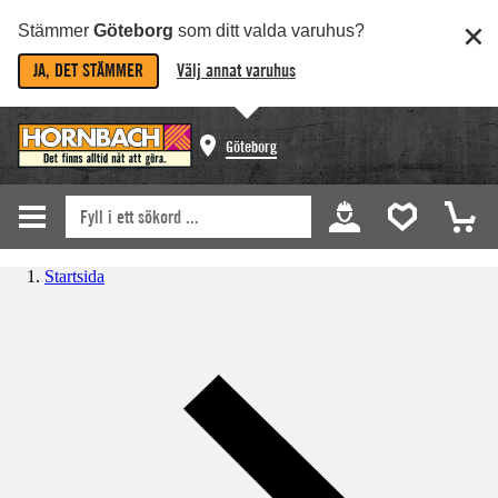
Stämmer
Göteborg
som ditt valda varuhus?
JA, DET STÄMMER
Välj annat varuhus
Göteborg
Startsida