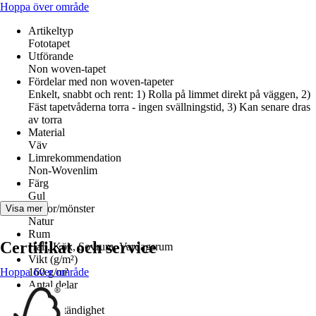
Hoppa över område
Artikeltyp
Fototapet
Utförande
Non woven-tapet
Fördelar med non woven-tapeter
Enkelt, snabbt och rent: 1) Rolla på limmet direkt på väggen, 2)
Fäst tapetvåderna torra - ingen svällningstid, 3) Kan senare dras
av torra
Material
Väv
Limrekommendation
Non-Wovenlim
Färg
Gul
Dekor/mönster
Visa mer
Natur
Rum
Certifikat och service
Hall, Kök, Sovrum, Vardagsrum
Vikt (g/m²)
Hoppa över område
160 g/m²
Antal delar
3
Färgbeständighet