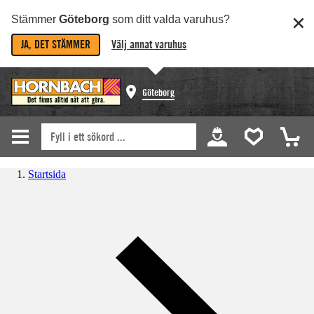
Stämmer
Göteborg
som ditt valda varuhus?
JA, DET STÄMMER
Välj annat varuhus
Göteborg
Startsida