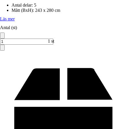
Antal delar
:
5
Mått (BxH)
:
243 x 280 cm
Läs mer
Antal (st)
1 st