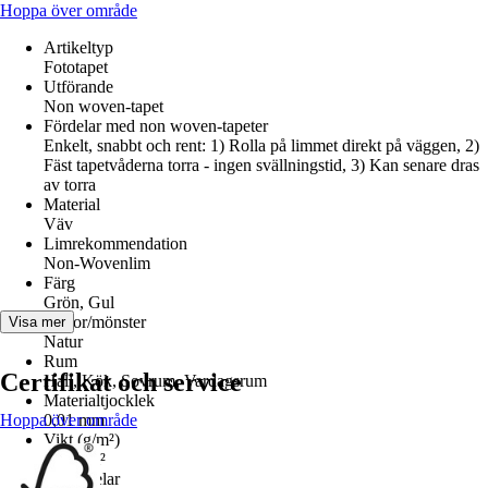
Hoppa över område
Artikeltyp
Fototapet
Utförande
Non woven-tapet
Fördelar med non woven-tapeter
Enkelt, snabbt och rent: 1) Rolla på limmet direkt på väggen, 2)
Fäst tapetvåderna torra - ingen svällningstid, 3) Kan senare dras
av torra
Material
Väv
Limrekommendation
Non-Wovenlim
Färg
Grön, Gul
Dekor/mönster
Visa mer
Natur
Rum
Certifikat och service
Hall, Kök, Sovrum, Vardagsrum
Materialtjocklek
Hoppa över område
0,01 mm
Vikt (g/m²)
160 g/m²
Antal delar