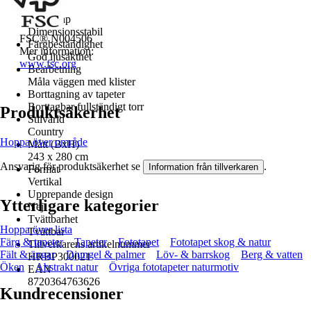
5
Egenskap
Dimensionsstabil
FSC® N004506
Färgbeständighet
Mer information:
God ljusäkthet
www.fsc.org
Bearbetning
Måla väggen med klister
Borttagning av tapeter
Borttagbar fullständigt torr
Produktsäkerhet
Stilvärld
Country
Hoppa över område
Mått (BxH)
243 x 280 cm
Ansvarig för produktsäkerhet se
.
Information från tillverkaren
Format
Vertikal
Upprepande design
Ytterligare kategorier
Nej
Tvättbarhet
Hoppa över lista
Tvättbar
Färg & tapeter
Tapeter
Fototapet
Fototapet skog & natur
Tillverkarens artikelnummer
Fält & ängar
Djungel & palmer
Löv- & barrskog
Berg & vatten
HRBP300021
Öken
Abstrakt natur
Övriga fototapeter naturmotiv
EAN
8720364763626
Kundrecensioner