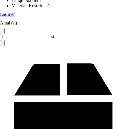
Längd
:
300 mm
Material
:
Rostfritt stål
Läs mer
Antal (st)
1 st