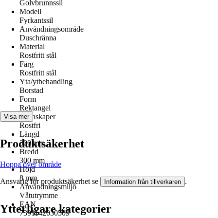
Golvbrunnssil
Modell
Fyrkantssil
Användningsområde
Duschränna
Material
Rostfritt stål
Färg
Rostfritt stål
Yta/ytbehandling
Borstad
Form
Rektangel
Egenskaper
Visa mer
Rostfri
Längd
Produktsäkerhet
300 mm
Bredd
300 mm
Hoppa över område
Höjd
8 mm
Ansvarig för produktsäkerhet se
.
Information från tillverkaren
Användningsmiljö
Våtutrymme
EAN
Ytterligare kategorier
7391142030509