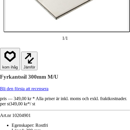
1
/
1
Jämför
Fyrkantssil 300mm M/U
Bli den första att recensera
pris — 349,00 kr * Alla priser är inkl. moms och exkl. fraktkostnader.
per st
349,00 kr
*
/
st
Art.nr
10204901
Egenskaper
:
Rostfri