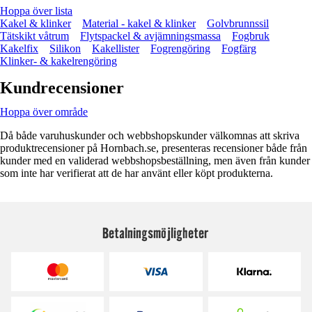
Hoppa över lista
Kakel & klinker
Material - kakel & klinker
Golvbrunnssil
Tätskikt våtrum
Flytspackel & avjämningsmassa
Fogbruk
Kakelfix
Silikon
Kakellister
Fogrengöring
Fogfärg
Klinker- & kakelrengöring
Kundrecensioner
Hoppa över område
Då både varuhuskunder och webbshopskunder välkomnas att skriva
produktrecensioner på Hornbach.se, presenteras recensioner både från
kunder med en validerad webbshopsbeställning, men även från kunder
som inte har verifierat att de har använt eller köpt produkterna.
Betalningsmöjligheter