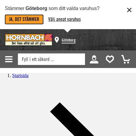
Stämmer
Göteborg
som ditt valda varuhus?
JA, DET STÄMMER
Välj annat varuhus
Göteborg
Startsida